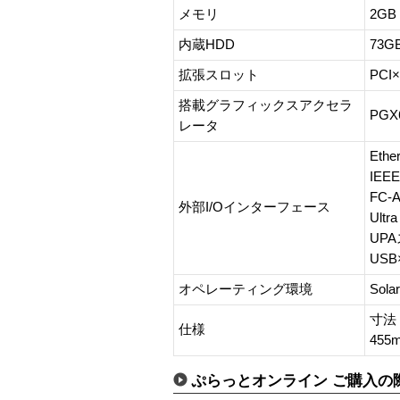
メモリ
2G
内蔵HDD
73
拡張スロット
PCI×
搭載グラフィックスアクセラ
PGX6
レータ
Et
IEEE
FC
外部I/Oインターフェース
Ult
UP
USB
オペレーティング環境
Sol
寸法
仕様
455
ぷらっとオンライン ご購入の