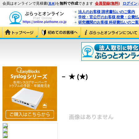
会員はオンラインで見積書(
)を
無料で作成
できます
会員登録(無料)
ログイン
見本
法人のお客様 請求書払いのご案内
学校・官公庁のお客様 校費・公費
研究機関のお客様 科研費払いのご案
－ ★ (★)