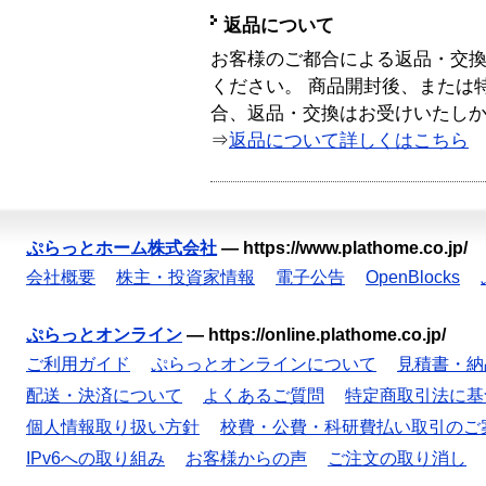
返品について
お客様のご都合による返品・交
ください。 商品開封後、または
合、返品・交換はお受けいたし
⇒
返品について詳しくはこちら
ぷらっとホーム株式会社
—
https://www.plathome.co.jp/
会社概要
株主・投資家情報
電子公告
OpenBlocks
ぷらっとオンライン
—
https://online.plathome.co.jp/
ご利用ガイド
ぷらっとオンラインについて
見積書・納
配送・決済について
よくあるご質問
特定商取引法に基
個人情報取り扱い方針
校費・公費・科研費払い取引のご
IPv6への取り組み
お客様からの声
ご注文の取り消し