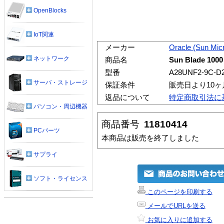
OpenBlocks
IoT関連
メーカー
Oracle (Sun Mic
ネットワーク
商品名
Sun Blade 100
型番
A28UNF2-9C-D
サーバ・ストレージ
保証条件
販売日より10
返品について
特定商取引法に
パソコン・周辺機器
商品番号
11810414
PCパーツ
本商品は販売を終了しました
サプライ
ソフト・ライセンス
このページを印刷する
メールでURLを送る
お気に入りに追加する