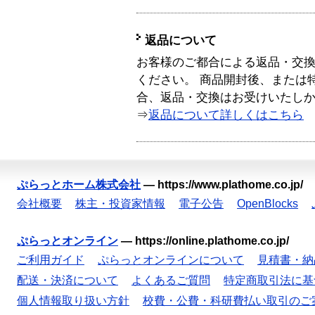
返品について
お客様のご都合による返品・交
ください。 商品開封後、または
合、返品・交換はお受けいたし
⇒
返品について詳しくはこちら
ぷらっとホーム株式会社
—
https://www.plathome.co.jp/
会社概要
株主・投資家情報
電子公告
OpenBlocks
ぷらっとオンライン
—
https://online.plathome.co.jp/
ご利用ガイド
ぷらっとオンラインについて
見積書・納
配送・決済について
よくあるご質問
特定商取引法に基
個人情報取り扱い方針
校費・公費・科研費払い取引のご