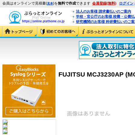
会員はオンラインで見積書(
)を
無料で作成
できます
会員登録(無料)
ログイン
見本
法人のお客様 請求書払いのご案内
学校・官公庁のお客様 校費・公費
研究機関のお客様 科研費払いのご案
FUJITSU MCJ3230AP (M