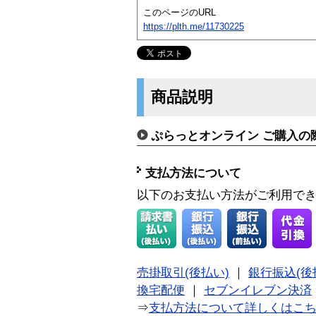
このページのURL
https://plth.me/11730225
商品説明
ぷらっとオンライン ご購入の
支払方法について
以下のお支払い方法がご利用で
売掛取引(後払い)
｜
銀行振込(後
換宅配便
｜
セブンイレブン決済
⇒
支払方法について詳しくはこ