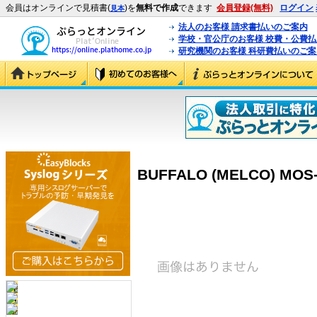
会員はオンラインで見積書(
)を
無料で作成
できます
会員登録(無料)
ログイン
見本
法人のお客様 請求書払いのご案内
学校・官公庁のお客様 校費・公費
研究機関のお客様 科研費払いのご案
BUFFALO (MELCO) MOS-