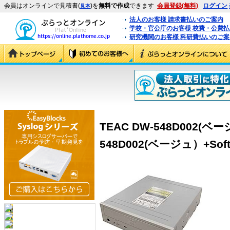
会員はオンラインで見積書(
)を
無料で作成
できます
会員登録(無料)
ログイン
見本
法人のお客様 請求書払いのご案内
学校・官公庁のお客様 校費・公費
研究機関のお客様 科研費払いのご案
TEAC DW-548D002(ベー
548D002(ベージュ）+Soft