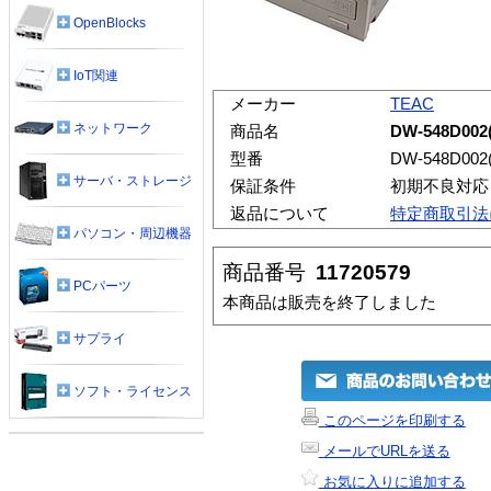
OpenBlocks
IoT関連
メーカー
TEAC
ネットワーク
商品名
DW-548D00
型番
DW-548D00
サーバ・ストレージ
保証条件
初期不良対応
返品について
特定商取引法
パソコン・周辺機器
商品番号
11720579
PCパーツ
本商品は販売を終了しました
サプライ
ソフト・ライセンス
このページを印刷する
メールでURLを送る
お気に入りに追加する