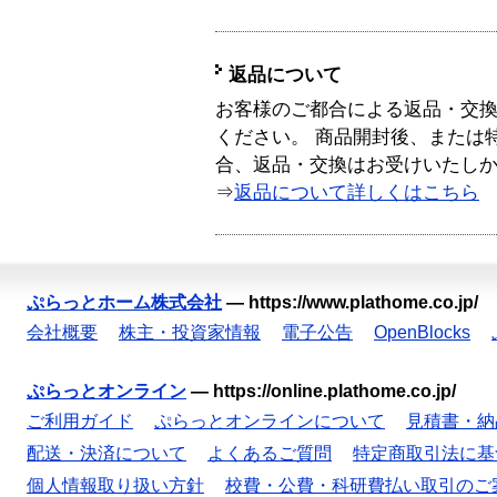
返品について
お客様のご都合による返品・交
ください。 商品開封後、または
合、返品・交換はお受けいたし
⇒
返品について詳しくはこちら
ぷらっとホーム株式会社
—
https://www.plathome.co.jp/
会社概要
株主・投資家情報
電子公告
OpenBlocks
ぷらっとオンライン
—
https://online.plathome.co.jp/
ご利用ガイド
ぷらっとオンラインについて
見積書・納
配送・決済について
よくあるご質問
特定商取引法に基
個人情報取り扱い方針
校費・公費・科研費払い取引のご