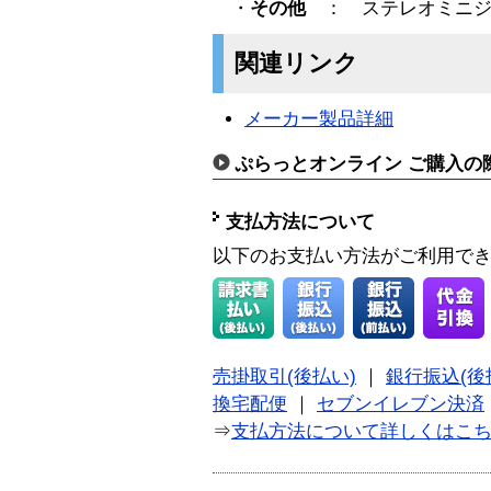
・
その他
： ステレオミニジ
関連リンク
メーカー製品詳細
ぷらっとオンライン ご購入の
支払方法について
以下のお支払い方法がご利用で
売掛取引(後払い)
｜
銀行振込(後
換宅配便
｜
セブンイレブン決済
⇒
支払方法について詳しくはこ