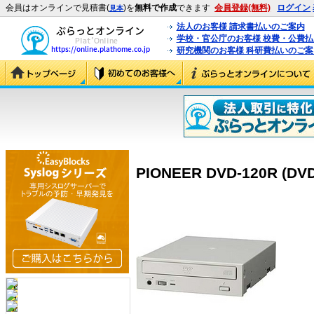
会員はオンラインで見積書(
)を
無料で作成
できます
会員登録(無料)
ログイン
見本
法人のお客様 請求書払いのご案内
学校・官公庁のお客様 校費・公費
研究機関のお客様 科研費払いのご案
PIONEER DVD-120R (DVD