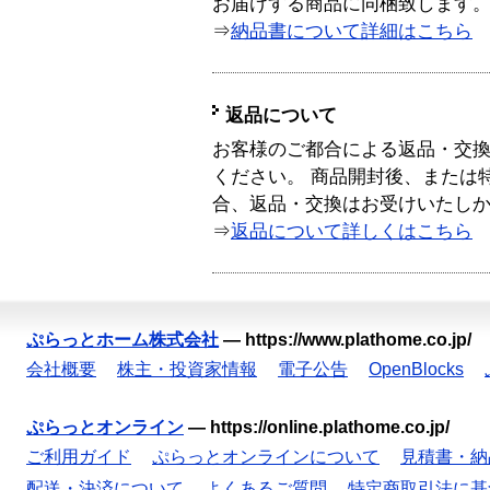
お届けする商品に同梱致します
⇒
納品書について詳細はこちら
返品について
お客様のご都合による返品・交
ください。 商品開封後、または
合、返品・交換はお受けいたし
⇒
返品について詳しくはこちら
ぷらっとホーム株式会社
—
https://www.plathome.co.jp/
会社概要
株主・投資家情報
電子公告
OpenBlocks
ぷらっとオンライン
—
https://online.plathome.co.jp/
ご利用ガイド
ぷらっとオンラインについて
見積書・納
配送・決済について
よくあるご質問
特定商取引法に基