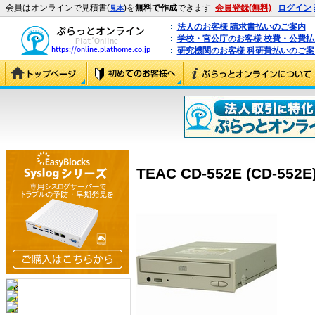
会員はオンラインで見積書(
)を
無料で作成
できます
会員登録(無料)
ログイン
見本
法人のお客様 請求書払いのご案内
学校・官公庁のお客様 校費・公費
研究機関のお客様 科研費払いのご案
TEAC CD-552E (CD-552E