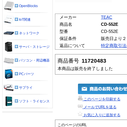
OpenBlocks
メーカー
TEAC
IoT関連
商品名
CD-552E
型番
CD-552E
ネットワーク
保証条件
販売日より２
返品について
特定商取引法
サーバ・ストレージ
商品番号
11720483
パソコン・周辺機器
本商品は販売を終了しました
PCパーツ
サプライ
このページを印刷する
ソフト・ライセンス
メールでURLを送る
お気に入りに追加する
このページのURL