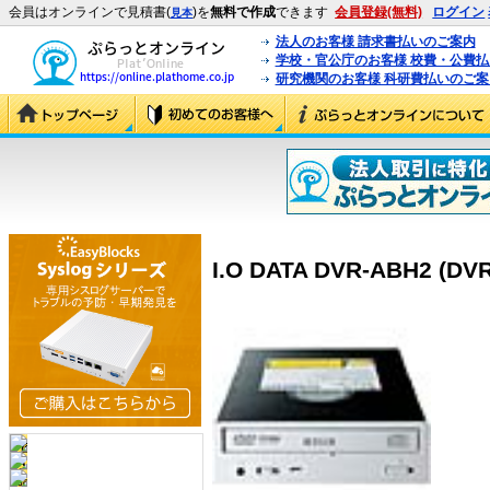
会員はオンラインで見積書(
)を
無料で作成
できます
会員登録(無料)
ログイン
見本
法人のお客様 請求書払いのご案内
学校・官公庁のお客様 校費・公費
研究機関のお客様 科研費払いのご案
I.O DATA DVR-ABH2 (DV