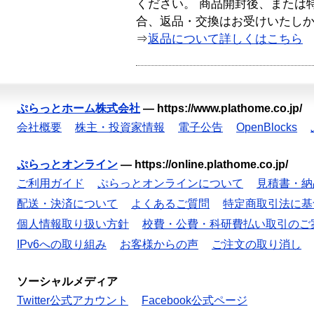
ください。 商品開封後、または
合、返品・交換はお受けいたし
⇒
返品について詳しくはこちら
ぷらっとホーム株式会社
—
https://www.plathome.co.jp/
会社概要
株主・投資家情報
電子公告
OpenBlocks
ぷらっとオンライン
—
https://online.plathome.co.jp/
ご利用ガイド
ぷらっとオンラインについて
見積書・納
配送・決済について
よくあるご質問
特定商取引法に基
個人情報取り扱い方針
校費・公費・科研費払い取引のご
IPv6への取り組み
お客様からの声
ご注文の取り消し
ソーシャルメディア
Twitter公式アカウント
Facebook公式ページ