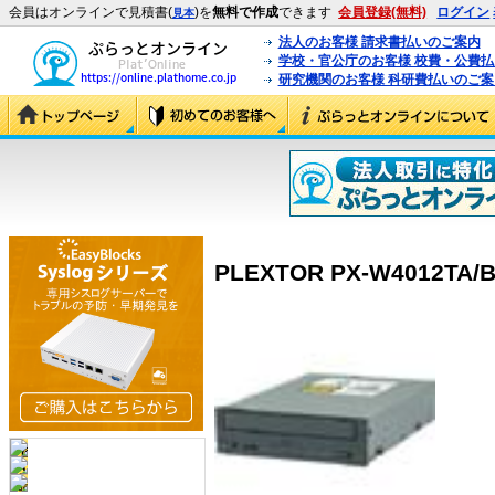
会員はオンラインで見積書(
)を
無料で作成
できます
会員登録(無料)
ログイン
見本
法人のお客様 請求書払いのご案内
学校・官公庁のお客様 校費・公費
研究機関のお客様 科研費払いのご案
PLEXTOR PX-W4012TA/B