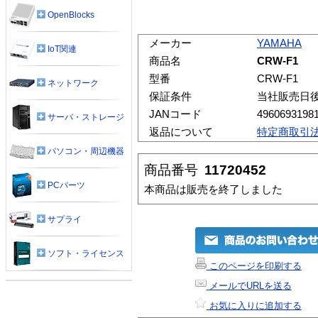
OpenBlocks
メーカー
YAMAHA
IoT関連
商品名
CRW-F1
型番
CRW-F1
ネットワーク
保証条件
当社販売日
JANコード
4960693198
サーバ・ストレージ
返品について
特定商取引
パソコン・周辺機器
商品番号
11720452
PCパーツ
本商品は販売を終了しました
サプライ
ソフト・ライセンス
このページを印刷する
メールでURLを送る
お気に入りに追加する