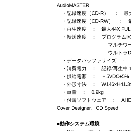
AudioMASTER
・記録速度（CD-R） ： 最大速度 
・記録速度（CD-RW） ： 最大速度 
・再生速度 ： 最大44X FULL
・転送速度 ： プログラムI/O P
マルチワードDMAモー
ウルトラDMAモード2
・データバッファサイズ ： 
・消費電力 ： 記録/再生中 1
・供給電源 ： ＋5VDC±5% ＋
・外形寸法 ： W146×H41.3×D
・重量 ： 0.9kg
・付属ソフトウェア ： AHEAD社 n
Cover Designer、CD Speed
■動作システム環境