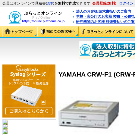
会員はオンラインで見積書(
)を
無料で作成
できます
会員登録(無料)
ログイン
見本
法人のお客様 請求書払いのご案内
学校・官公庁のお客様 校費・公費
研究機関のお客様 科研費払いのご案
YAMAHA CRW-F1 (CRW-F