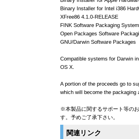
Binary Installer for Apple Hardwar
Binary Installer for Intel i386 Ha
XFree86 4.1.0-RELEASE
FINK Software Packaging System
Open Packages Software Packag
GNU/Darwin Software Packages
Compatible systems for Darwin i
OS X.
A portion of the proceeds go to s
which will become the packaging 
※本製品に関するサポート等の
す。予めご了承下さい。
関連リンク