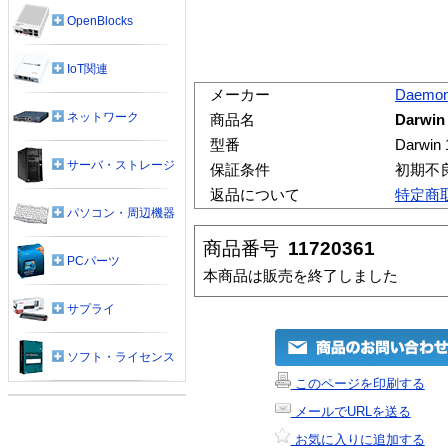
OpenBlocks
IoT関連
メーカー
Daemo
ネットワーク
商品名
Darwin
型番
Darwin
サーバ・ストレージ
保証条件
初期不
返品について
特定商
パソコン・周辺機器
商品番号
11720361
PCパーツ
本商品は販売を終了しました
サプライ
ソフト・ライセンス
このページを印刷する
メールでURLを送る
お気に入りに追加する