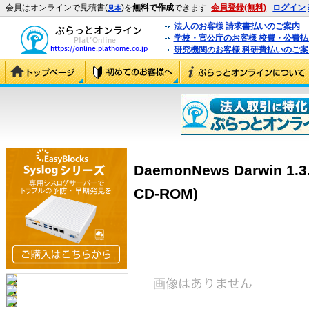
会員はオンラインで見積書(
)を
無料で作成
できます
会員登録(無料)
ログイン
見本
法人のお客様 請求書払いのご案内
学校・官公庁のお客様 校費・公費
研究機関のお客様 科研費払いのご案
DaemonNews Darwin 1.3.
CD-ROM)