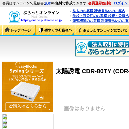
会員はオンラインで見積書(
)を
無料で作成
できます
会員登録(無料)
ログイン
見本
法人のお客様 請求書払いのご案内
学校・官公庁のお客様 校費・公費
研究機関のお客様 科研費払いのご案
太陽誘電 CDR-80TY (CDR-