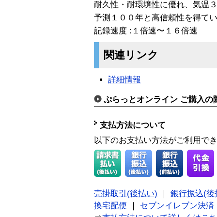
耐久性・耐環境性に優れ、気温
予測１００年と高信頼性を得て
記録速度 :１倍速〜１６倍速
関連リンク
詳細情報
ぷらっとオンライン ご購入の
支払方法について
以下のお支払い方法がご利用で
売掛取引(後払い)
｜
銀行振込(後
換宅配便
｜
セブンイレブン決済