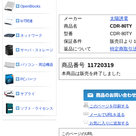
OpenBlocks
メーカー
太陽誘電
IoT関連
商品名
CDR-80TY
型番
CDR-80TY
ネットワーク
保証条件
販売日より
返品について
特定商取引
サーバ・ストレージ
商品番号
11720319
パソコン・周辺機器
本商品は販売を終了しました
PCパーツ
サプライ
このページを印刷する
ソフト・ライセンス
メールでURLを送る
お気に入りに追加する
このページのURL