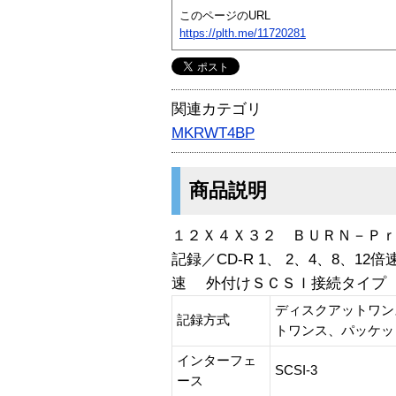
このページのURL
https://plth.me/11720281
関連カテゴリ
MKRWT4BP
商品説明
１２Ｘ４Ｘ３２ ＢＵＲＮ－Ｐ
記録／CD-R 1、 2、4、8、12
速 外付けＳＣＳＩ接続タイプ
ディスクアットワン
記録方式
トワンス、パッケッ
インターフェ
SCSI-3
ース