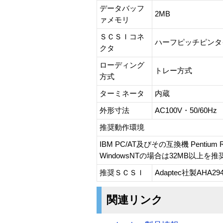
データバッフ
2MB
ァメモリ
ＳＣＳＩコネ
ハーフピッチピンタ
クタ
ローディング
トレー方式
方式
ターミネータ
内蔵
外形寸法
AC100V・50/60H
推奨動作環境
IBM PC/AT及びその互換機 Pentium
WindowsNTの場合は32MB以上を推
推奨ＳＣＳＩ
Adaptec社製AHA2
関連リンク