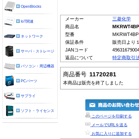
OpenBlocks
メーカー
三菱化学
IoT関連
商品名
MKRWT4B
型番
MKRWT4B
ネットワーク
保証条件
販売日より
JANコード
4963167900
サーバ・ストレージ
返品について
特定商取引
パソコン・周辺機器
商品番号
11720281
PCパーツ
本商品は販売を終了しました
サプライ
ソフト・ライセンス
このページを印刷する
メールでURLを送る
お気に入りに追加する