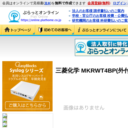
会員はオンラインで見積書(
)を
無料で作成
できます
会員登録(無料)
ログイン
見本
法人のお客様 請求書払いのご案内
学校・官公庁のお客様 校費・公費
研究機関のお客様 科研費払いのご案
三菱化学 MKRWT4BP(外付型