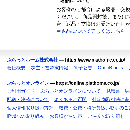
返品について
お客様のご都合による返品・交
ください。 商品開封後、または
合、返品・交換はお受けいたし
⇒
返品について詳しくはこちら
ぷらっとホーム株式会社
—
https://www.plathome.co.jp/
会社概要
株主・投資家情報
電子公告
OpenBlocks
ぷらっとオンライン
—
https://online.plathome.co.jp/
ご利用ガイド
ぷらっとオンラインについて
見積書・納
配送・決済について
よくあるご質問
特定商取引法に基
個人情報取り扱い方針
校費・公費・科研費払い取引のご
IPv6への取り組み
お客様からの声
ご注文の取り消し