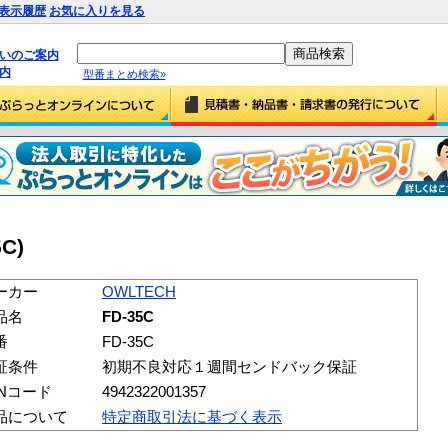
表示履歴
お気に入りを見る
払いのご案内
内
型番まとめ検索»
C)
ーカー
OWLTECH
品名
FD-35C
番
FD-35C
証条件
初期不良対応１週間センドバック保証
ANコード
4942322001357
品について
特定商取引法に基づく表示