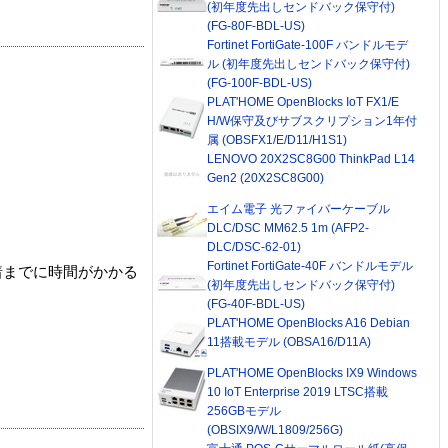
(初年度先出しセンドバック保守付)
(FG-80F-BDL-US)
Fortinet FortiGate-100F バンドルモデ
ル (初年度先出しセンドバック保守付)
(FG-100F-BDL-US)
PLAT'HOME OpenBlocks IoT FX1/E
H/W保守及びサブスクリプション1年付
属 (OBSFX1/E/D11/H1S1)
LENOVO 20X2SC8G00 ThinkPad L14
Gen2 (20X2SC8G00)
エイム電子 光ファイバーケーブル
DLC/DSC MM62.5 1m (AFP2-
DLC/DSC-62-01)
Fortinet FortiGate-40F バンドルモデル
着までに時間がかかる
(初年度先出しセンドバック保守付)
(FG-40F-BDL-US)
PLAT'HOME OpenBlocks A16 Debian
11搭載モデル (OBSA16/D11A)
PLAT'HOME OpenBlocks IX9 Windows
10 IoT Enterprise 2019 LTSC搭載
256GBモデル
(OBSIX9/W/L1809/256G)