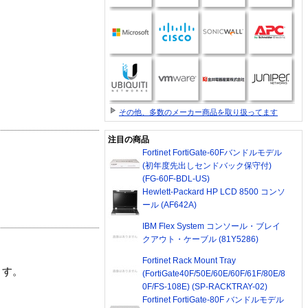
その他、多数のメーカー商品を取り扱ってます
注目の商品
Fortinet FortiGate-60Fバンドルモデル
(初年度先出しセンドバック保守付)
(FG-60F-BDL-US)
Hewlett-Packard HP LCD 8500 コンソ
ール (AF642A)
IBM Flex System コンソール・ブレイ
クアウト・ケーブル (81Y5286)
Fortinet Rack Mount Tray
ます。
(FortiGate40F/50E/60E/60F/61F/80E/8
0F/FS-108E) (SP-RACKTRAY-02)
Fortinet FortiGate-80F バンドルモデル