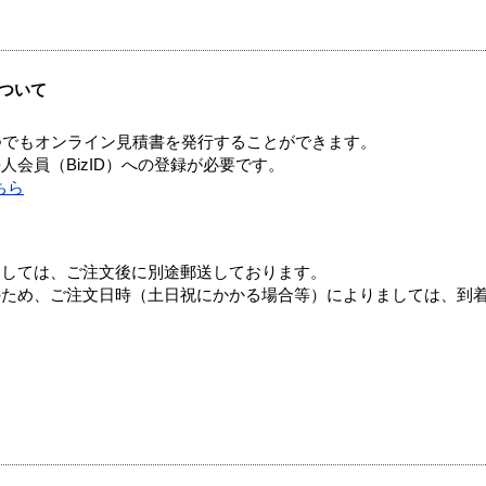
ついて
つでもオンライン見積書を発行することができます。
会員（BizID）への登録が必要です。
ちら
ましては、ご注文後に別途郵送しております。
のため、ご注文日時（土日祝にかかる場合等）によりましては、到