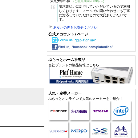
東京大学/K様
(ご利用期間2009年～)
“
請求書払いに対応していただいているので利用
しております。メールでの問い合わせにも丁寧
に対応していただけるので大変ありがたいで
す。
あなたの声をお寄せください!
公式アカウント / ページ
ぷらっとホーム社製品
当社ブランドの製品情報はこちら
人気・定番メーカー
ぷらっとオンラインで人気のメーカーをご紹介！