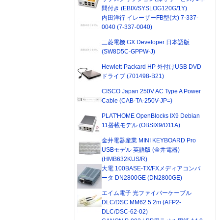
間付き (EBIX/SYSLOG120G/1Y)
内田洋行 イレーザーFB型(大) 7-337-
0040 (7-337-0040)
三菱電機 GX Developer 日本語版
(SW8D5C-GPPW-J)
Hewlett-Packard HP 外付けUSB DVD
ドライブ (701498-B21)
CISCO Japan 250V AC Type A Power
Cable (CAB-TA-250V-JP=)
PLAT'HOME OpenBlocks IX9 Debian
11搭載モデル (OBSIX9/D11A)
金井電器産業 MINI KEYBOARD Pro
USBモデル 英語版 (金井電器)
(HMB632KUS/R)
大電 100BASE-TX/FXメディアコンバ
ータ DN2800GE (DN2800GE)
エイム電子 光ファイバーケーブル
DLC/DSC MM62.5 2m (AFP2-
DLC/DSC-62-02)