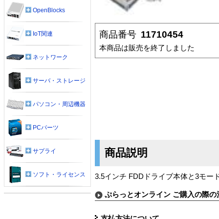
OpenBlocks
商品番号
11710454
IoT関連
本商品は販売を終了しました
ネットワーク
サーバ・ストレージ
パソコン・周辺機器
PCパーツ
商品説明
サプライ
ソフト・ライセンス
3.5インチ FDDドライブ本体と3モ
ぷらっとオンライン ご購入の際の
支払方法について