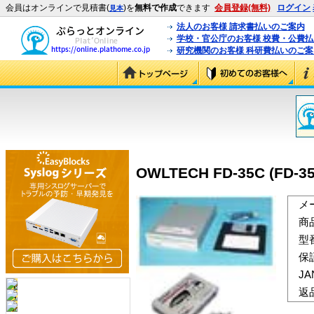
会員はオンラインで見積書(
)を
無料で作成
できます
会員登録(無料)
ログイン
見本
法人のお客様 請求書払いのご案内
学校・官公庁のお客様 校費・公費
研究機関のお客様 科研費払いのご案
OWLTECH FD-35C (FD-35
メ
商
型
保
J
返