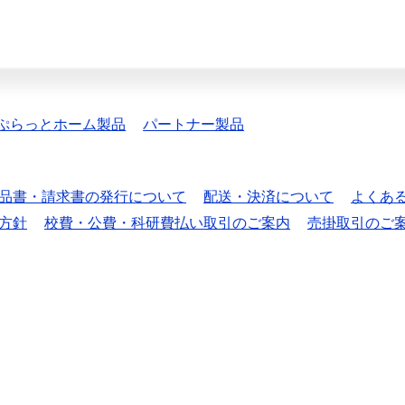
ぷらっとホーム製品
パートナー製品
品書・請求書の発行について
配送・決済について
よくあ
方針
校費・公費・科研費払い取引のご案内
売掛取引のご