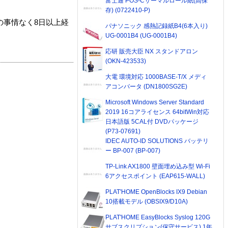
富士通 POS-Cサーマルロール紙(高保
存) (0722410-P)
の事情なく8日以上経
パナソニック 感熱記録紙B4(6本入り)
UG-0001B4 (UG-0001B4)
応研 販売大臣 NX スタンドアロン
(OKN-423533)
大電 環境対応 1000BASE-T/X メディ
アコンバータ (DN1800SG2E)
Microsoft Windows Server Standard
2019 16コアライセンス 64bitWin対応
日本語版 5CAL付 DVDパッケージ
(P73-07691)
IDEC AUTO-ID SOLUTIONS バッテリ
ー BP-007 (BP-007)
TP-Link AX1800 壁面埋め込み型 Wi-Fi
6アクセスポイント (EAP615-WALL)
PLAT'HOME OpenBlocks IX9 Debian
10搭載モデル (OBSIX9/D10A)
PLAT'HOME EasyBlocks Syslog 120G
サブスクリプション(保守サービス) 1年