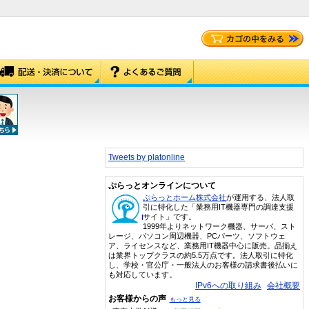
Tweets by platonline
ぷらっとオンラインについて
ぷらっとホーム株式会社
が運用する、法人取
引に特化した「業務用IT機器専門の調達支援
サイト」です。
1999年よりネットワーク機器、サーバ、スト
レージ、パソコン周辺機器、PCパーツ、ソフトウェ
ア、ライセンスなど、業務用IT機器中心に販売。品揃え
は業界トップクラスの約5.5万点です。法人取引に特化
し、学校・官公庁・一般法人のお客様の請求書後払いに
も対応しています。
IPv6への取り組み
会社概要
お客様からの声
もっと見る