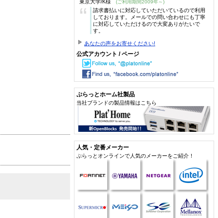
東京大学/K様
(ご利用期間2009年～)
“
請求書払いに対応していただいているので利用
しております。メールでの問い合わせにも丁寧
に対応していただけるので大変ありがたいで
す。
あなたの声をお寄せください!
公式アカウント / ページ
ぷらっとホーム社製品
当社ブランドの製品情報はこちら
人気・定番メーカー
ぷらっとオンラインで人気のメーカーをご紹介！