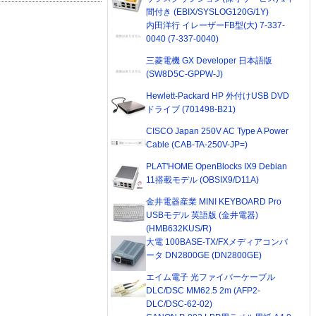
間付き (EBIX/SYSLOG120G/1Y)
内田洋行 イレーザーFB型(大) 7-337-
0040 (7-337-0040)
三菱電機 GX Developer 日本語版
(SW8D5C-GPPW-J)
Hewlett-Packard HP 外付けUSB DVD
ドライブ (701498-B21)
CISCO Japan 250V AC Type A Power
Cable (CAB-TA-250V-JP=)
PLAT'HOME OpenBlocks IX9 Debian
11搭載モデル (OBSIX9/D11A)
金井電器産業 MINI KEYBOARD Pro
USBモデル 英語版 (金井電器)
(HMB632KUS/R)
大電 100BASE-TX/FXメディアコンバ
ータ DN2800GE (DN2800GE)
エイム電子 光ファイバーケーブル
DLC/DSC MM62.5 2m (AFP2-
DLC/DSC-62-02)