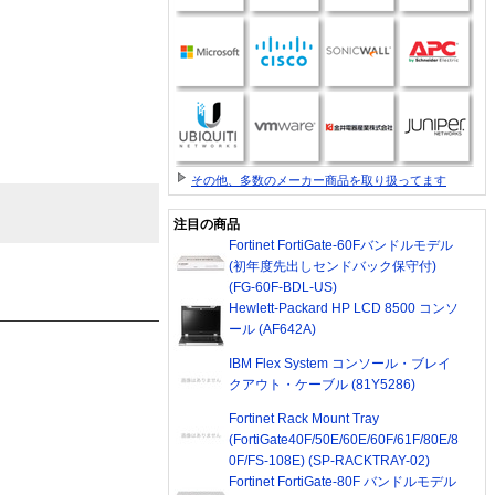
その他、多数のメーカー商品を取り扱ってます
注目の商品
Fortinet FortiGate-60Fバンドルモデル
(初年度先出しセンドバック保守付)
(FG-60F-BDL-US)
Hewlett-Packard HP LCD 8500 コンソ
ール (AF642A)
IBM Flex System コンソール・ブレイ
クアウト・ケーブル (81Y5286)
Fortinet Rack Mount Tray
(FortiGate40F/50E/60E/60F/61F/80E/8
0F/FS-108E) (SP-RACKTRAY-02)
Fortinet FortiGate-80F バンドルモデル