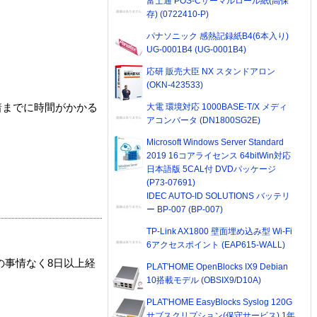
富士通 POS-Cサーマルロール紙(高保
存) (0722410-P)
パナソニック 感熱記録紙B4(6本入り)
UG-0001B4 (UG-0001B4)
応研 販売大臣 NX スタンドアロン
(OKN-423533)
大電 環境対応 1000BASE-T/X メディ
着までに時間がかかる
アコンバータ (DN1800SG2E)
Microsoft Windows Server Standard
2019 16コアライセンス 64bitWin対応
日本語版 5CAL付 DVDパッケージ
(P73-07691)
IDEC AUTO-ID SOLUTIONS バッテリ
ー BP-007 (BP-007)
TP-Link AX1800 壁面埋め込み型 Wi-Fi
6アクセスポイント (EAP615-WALL)
の事情なく8日以上経
PLAT'HOME OpenBlocks IX9 Debian
10搭載モデル (OBSIX9/D10A)
PLAT'HOME EasyBlocks Syslog 120G
サブスクリプション(保守サービス) 1年