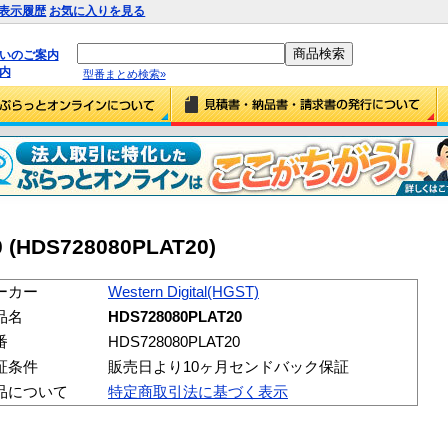
表示履歴
お気に入りを見る
払いのご案内
内
型番まとめ検索»
 (HDS728080PLAT20)
ーカー
Western Digital(HGST)
品名
HDS728080PLAT20
番
HDS728080PLAT20
証条件
販売日より10ヶ月センドバック保証
品について
特定商取引法に基づく表示