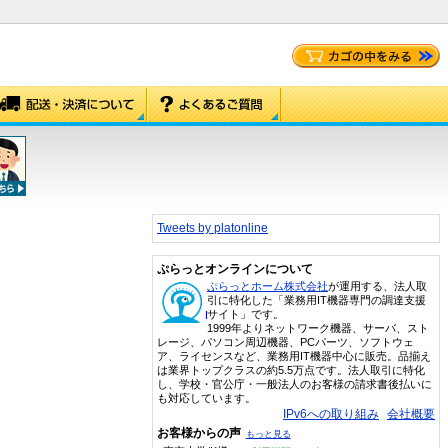
Tweets by platonline
ぷらっとオンラインについて
ぷらっとホーム株式会社
が運用する、法人取
引に特化した「業務用IT機器専門の調達支援
サイト」です。
1999年よりネットワーク機器、サーバ、スト
レージ、パソコン周辺機器、PCパーツ、ソフトウェ
ア、ライセンスなど、業務用IT機器中心に販売。品揃え
は業界トップクラスの約5.5万点です。法人取引に特化
し、学校・官公庁・一般法人のお客様の請求書後払いに
も対応しています。
IPv6への取り組み
会社概要
お客様からの声
もっと見る