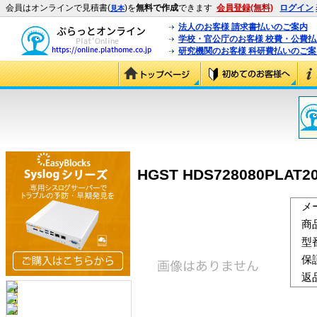
会員はオンラインで見積書(
)を
無料で作成
できます
会員登録(無料)
ログイン
見本
法人のお客様 請求書払いのご案内
学校・官公庁のお客様 校費・公費
研究機関のお客様 科研費払いのご案
HGST HDS728080PLAT20
メ
商
型
保
返