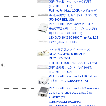
(初年度先出しセンドバック保守付)
(FG-80F-BDL-US)
Fortinet FortiGate-100F バンドルモデ
ル (初年度先出しセンドバック保守付)
(FG-100F-BDL-US)
PLAT'HOME OpenBlocks IoT FX1/E
H/W保守及びサブスクリプション1年付
属 (OBSFX1/E/D11/H1S1)
LENOVO 20X2SC8G00 ThinkPad L14
Gen2 (20X2SC8G00)
エイム電子 光ファイバーケーブル
DLC/DSC MM62.5 1m (AFP2-
DLC/DSC-62-01)
Fortinet FortiGate-40F バンドルモデル
ます。
(初年度先出しセンドバック保守付)
(FG-40F-BDL-US)
PLAT'HOME OpenBlocks A16 Debian
11搭載モデル (OBSA16/D11A)
PLAT'HOME OpenBlocks IX9 Windows
10 IoT Enterprise 2019 LTSC搭載
256GBモデル
(OBSIX9/W/L1809/256G)