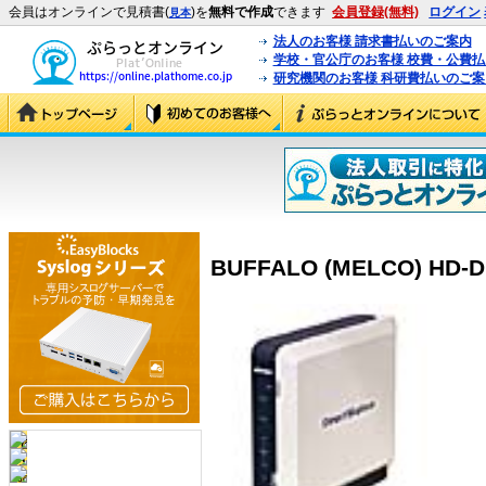
会員はオンラインで見積書(
)を
無料で作成
できます
会員登録(無料)
ログイン
見本
法人のお客様 請求書払いのご案内
学校・官公庁のお客様 校費・公費
研究機関のお客様 科研費払いのご案
BUFFALO (MELCO) HD-D