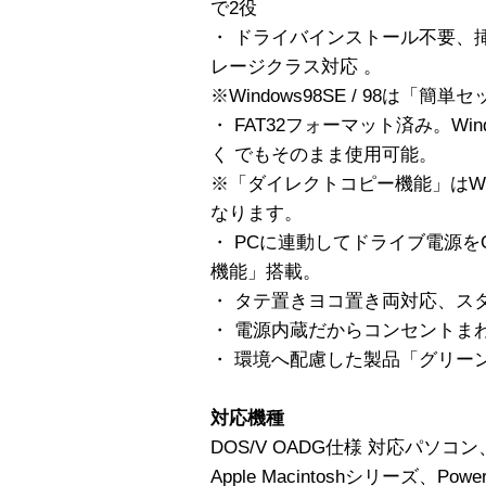
で2役
・ ドライバインストール不要、挿
レージクラス対応 。
※Windows98SE / 98は
・ FAT32フォーマット済み。Windo
く でもそのまま使用可能。
※「ダイレクトコピー機能」はWi
なります。
・ PCに連動してドライブ電源をO
機能」搭載。
・ タテ置きヨコ置き両対応、ス
・ 電源内蔵だからコンセントま
・ 環境へ配慮した製品「グリー
対応機種
DOS/V OADG仕様 対応パソコン、
Apple Macintoshシリーズ、Powe