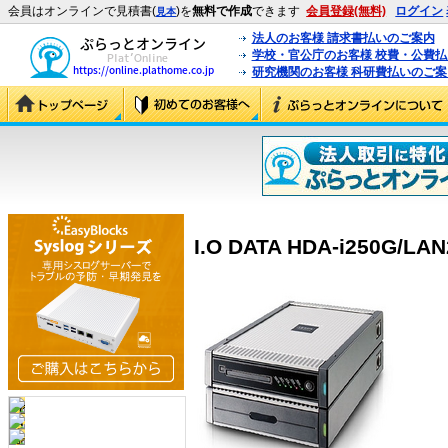
会員はオンラインで見積書(
)を
無料で作成
できます
会員登録(無料)
ログイン
見本
法人のお客様 請求書払いのご案内
学校・官公庁のお客様 校費・公費
研究機関のお客様 科研費払いのご案
I.O DATA HDA-i250G/LAN