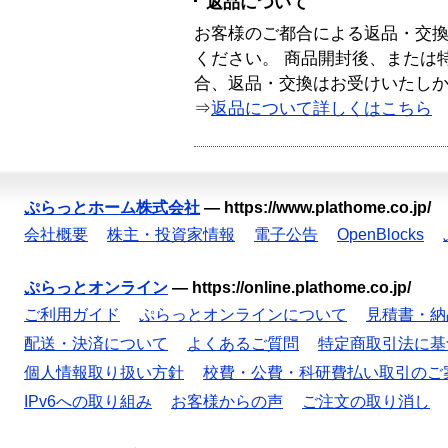
返品について
お客様のご都合による返品・交
ください。 商品開封後、または
合、返品・交換はお受けいたし
⇒
返品について詳しくはこちら
ぷらっとホーム株式会社
—
https://www.plathome.co.jp/
会社概要
株主・投資家情報
電子公告
OpenBlocks
ぷらっとオンライン
—
https://online.plathome.co.jp/
ご利用ガイド
ぷらっとオンラインについて
見積書・納
配送・決済について
よくあるご質問
特定商取引法に基
個人情報取り扱い方針
校費・公費・科研費払い取引のご
IPv6への取り組み
お客様からの声
ご注文の取り消し