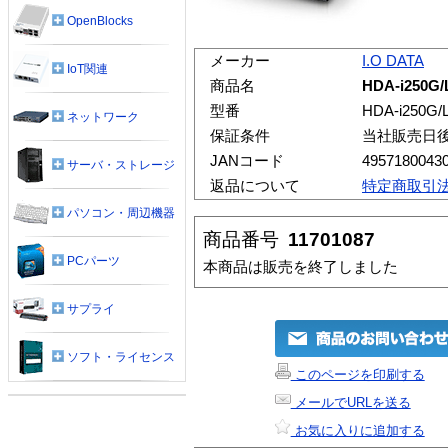
OpenBlocks
メーカー
I.O DATA
IoT関連
商品名
HDA-i250G
型番
HDA-i250G/
ネットワーク
保証条件
当社販売日
JANコード
4957180043
サーバ・ストレージ
返品について
特定商取引
パソコン・周辺機器
商品番号
11701087
PCパーツ
本商品は販売を終了しました
サプライ
ソフト・ライセンス
このページを印刷する
メールでURLを送る
お気に入りに追加する