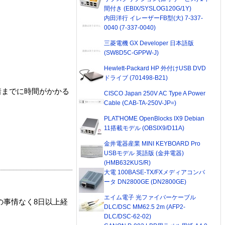
間付き (EBIX/SYSLOG120G/1Y)
内田洋行 イレーザーFB型(大) 7-337-
0040 (7-337-0040)
三菱電機 GX Developer 日本語版
(SW8D5C-GPPW-J)
Hewlett-Packard HP 外付けUSB DVD
ドライブ (701498-B21)
着までに時間がかかる
CISCO Japan 250V AC Type A Power
Cable (CAB-TA-250V-JP=)
PLAT'HOME OpenBlocks IX9 Debian
11搭載モデル (OBSIX9/D11A)
金井電器産業 MINI KEYBOARD Pro
USBモデル 英語版 (金井電器)
(HMB632KUS/R)
大電 100BASE-TX/FXメディアコンバ
ータ DN2800GE (DN2800GE)
エイム電子 光ファイバーケーブル
の事情なく8日以上経
DLC/DSC MM62.5 2m (AFP2-
DLC/DSC-62-02)