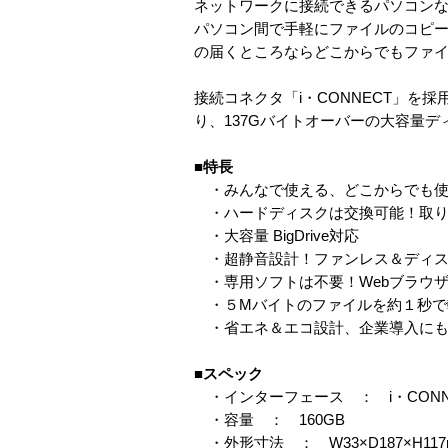
ネットワークに接続できるパソコンなら
パソコン間で手軽にファイルのコピー
の届くところならどこからでもファ
接続コネクタ「i・CONNECT」を採
り、137Gバイトオーバーの大容量
■特長
・みんなで使える、どこからでも使
・ハードディスクは交換可能！取り
・大容量 BigDrive対応
・超静音設計！ファンレス＆ディス
・専用ソフトは不要！Webブラウ
・５Mバイトのファイルを約１秒で転
・省エネ＆エコ設計、企業導入にも
■スペック
・インターフェース ： i・CONN
・容量 ： 160GB
・外形寸法 ： W33×D187×H117