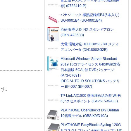
富士通 POS-Cサーマルロール紙(高保
存) (0722410-P)
パナソニック 感熱記録紙B4(6本入り)
UG-0001B4 (UG-0001B4)
応研 販売大臣 NX スタンドアロン
(OKN-423533)
大電 環境対応 1000BASE-T/X メディ
アコンバータ (DN1800SG2E)
Microsoft Windows Server Standard
2019 16コアライセンス 64bitWin対応
日本語版 5CAL付 DVDパッケージ
(P73-07691)
IDEC AUTO-ID SOLUTIONS バッテリ
ー BP-007 (BP-007)
ます。
TP-Link AX1800 壁面埋め込み型 Wi-Fi
6アクセスポイント (EAP615-WALL)
PLAT'HOME OpenBlocks IX9 Debian
10搭載モデル (OBSIX9/D10A)
PLAT'HOME EasyBlocks Syslog 120G
サブスクリプション(保守サービス) 1年