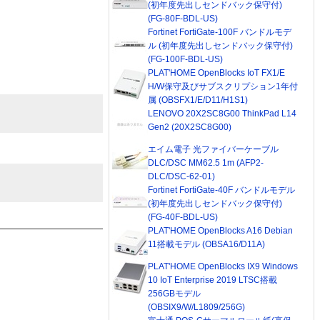
(初年度先出しセンドバック保守付)
(FG-80F-BDL-US)
Fortinet FortiGate-100F バンドルモデ
ル (初年度先出しセンドバック保守付)
(FG-100F-BDL-US)
PLAT'HOME OpenBlocks IoT FX1/E
H/W保守及びサブスクリプション1年付
属 (OBSFX1/E/D11/H1S1)
LENOVO 20X2SC8G00 ThinkPad L14
Gen2 (20X2SC8G00)
エイム電子 光ファイバーケーブル
DLC/DSC MM62.5 1m (AFP2-
DLC/DSC-62-01)
Fortinet FortiGate-40F バンドルモデル
(初年度先出しセンドバック保守付)
(FG-40F-BDL-US)
PLAT'HOME OpenBlocks A16 Debian
11搭載モデル (OBSA16/D11A)
PLAT'HOME OpenBlocks IX9 Windows
10 IoT Enterprise 2019 LTSC搭載
256GBモデル
(OBSIX9/W/L1809/256G)