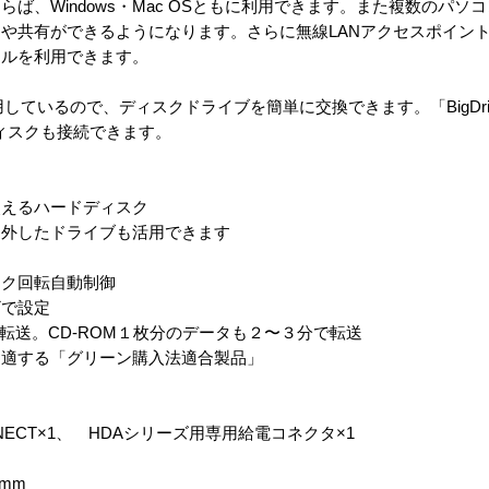
ば、Windows・Mac OSともに利用できます。また複数のパソ
や共有ができるようになります。さらに無線LANアクセスポイン
イルを利用できます。
用しているので、ディスクドライブを簡単に交換できます。「BigDr
ディスクも接続できます。
えるハードディスク
外したドライブも活用できます
ク回転自動制御
ザで設定
送。CD-ROM１枚分のデータも２〜３分で転送
適する「グリーン購入法適合製品」
ECT×1、 HDAシリーズ用専用給電コネクタ×1
mm