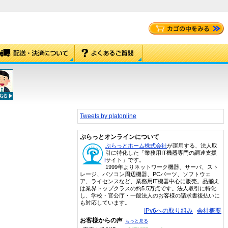
Tweets by platonline
ぷらっとオンラインについて
ぷらっとホーム株式会社
が運用する、法人取
引に特化した「業務用IT機器専門の調達支援
サイト」です。
1999年よりネットワーク機器、サーバ、スト
レージ、パソコン周辺機器、PCパーツ、ソフトウェ
ア、ライセンスなど、業務用IT機器中心に販売。品揃え
は業界トップクラスの約5.5万点です。法人取引に特化
し、学校・官公庁・一般法人のお客様の請求書後払いに
も対応しています。
IPv6への取り組み
会社概要
お客様からの声
もっと見る