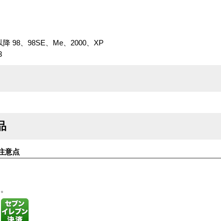
k 4以降 98、98SE、Me、2000、XP
3
品
注意点
す。