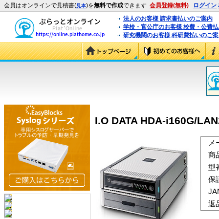
会員はオンラインで見積書(
)を
無料で作成
できます
会員登録(無料)
ログイン
見本
法人のお客様 請求書払いのご案内
学校・官公庁のお客様 校費・公費
研究機関のお客様 科研費払いのご案
I.O DATA HDA-i160G/LAN
メ
商
型
保
J
返