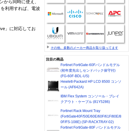
コンから同時に使え、
トを利用すれば、電波
ive」に対応してお
その他、多数のメーカー商品を取り扱ってます
注目の商品
Fortinet FortiGate-60Fバンドルモデル
(初年度先出しセンドバック保守付)
(FG-60F-BDL-US)
Hewlett-Packard HP LCD 8500 コンソ
ール (AF642A)
IBM Flex System コンソール・ブレイ
クアウト・ケーブル (81Y5286)
Fortinet Rack Mount Tray
(FortiGate40F/50E/60E/60F/61F/80E/8
0F/FS-108E) (SP-RACKTRAY-02)
Fortinet FortiGate-80F バンドルモデル