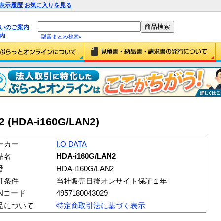
表示履歴
お気に入りを見る
払いのご案内
内
型番まとめ検索»
2 (HDA-i160G/LAN2)
ーカー
I.O DATA
品名
HDA-i160G/LAN2
番
HDA-i160G/LAN2
証条件
当社販売日後オンサイト保証１年
ANコード
4957180043029
品について
特定商取引法に基づく表示