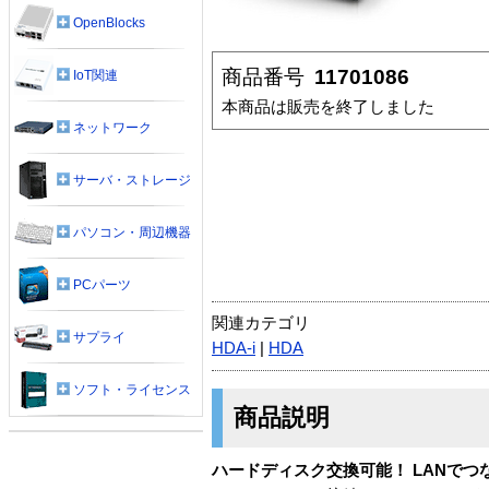
OpenBlocks
商品番号
11701086
IoT関連
本商品は販売を終了しました
ネットワーク
サーバ・ストレージ
パソコン・周辺機器
PCパーツ
関連カテゴリ
サプライ
HDA-i
|
HDA
ソフト・ライセンス
商品説明
ハードディスク交換可能！ LANでつながる