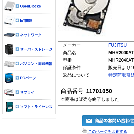
OpenBlocks
IoT関連
ネットワーク
メーカー
FUJITSU
サーバ・ストレージ
商品名
MHR2040AT
型番
MHR2040AT
パソコン・周辺機器
保証条件
販売日より1
返品について
特定商取引
PCパーツ
商品番号
11701050
サプライ
本商品は販売を終了しました
ソフト・ライセンス
このページを印刷する