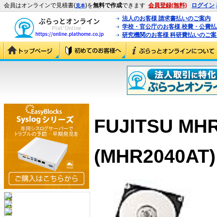
会員はオンラインで見積書(
)を
無料で作成
できます
会員登録(無料)
ログイン
見本
法人のお客様 請求書払いのご案内
学校・官公庁のお客様 校費・公費
研究機関のお客様 科研費払いのご案
FUJITSU MH
(MHR2040AT)