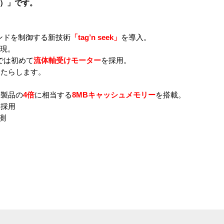
デル）」です。
ンドを制御する新技術
「tag’n seek」
を導入。
現。
では初めて
流体軸受けモーター
を採用。
たらします。
製品の
4倍
に相当する
8MBキャッシュメモリー
を搭載。
採用
測