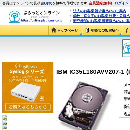
会員はオンラインで見積書(
)を
無料で作成
できます
会員登録(無料)
ログイン
見本
法人のお客様 請求書払いのご案内
学校・官公庁のお客様 校費・公費
研究機関のお客様 科研費払いのご案
IBM IC35L180AVV207-1 (
メ
商
型
保
返