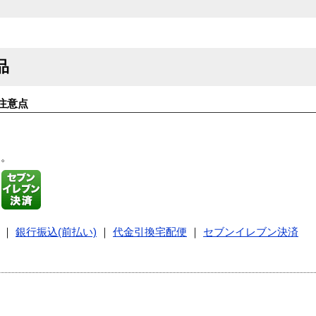
品
注意点
す。
｜
銀行振込(前払い)
｜
代金引換宅配便
｜
セブンイレブン決済