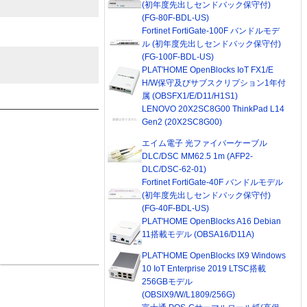
(初年度先出しセンドバック保守付)
(FG-80F-BDL-US)
Fortinet FortiGate-100F バンドルモデ
ル (初年度先出しセンドバック保守付)
(FG-100F-BDL-US)
PLAT'HOME OpenBlocks IoT FX1/E
H/W保守及びサブスクリプション1年付
属 (OBSFX1/E/D11/H1S1)
LENOVO 20X2SC8G00 ThinkPad L14
Gen2 (20X2SC8G00)
エイム電子 光ファイバーケーブル
DLC/DSC MM62.5 1m (AFP2-
DLC/DSC-62-01)
Fortinet FortiGate-40F バンドルモデル
(初年度先出しセンドバック保守付)
(FG-40F-BDL-US)
PLAT'HOME OpenBlocks A16 Debian
11搭載モデル (OBSA16/D11A)
PLAT'HOME OpenBlocks IX9 Windows
10 IoT Enterprise 2019 LTSC搭載
256GBモデル
(OBSIX9/W/L1809/256G)