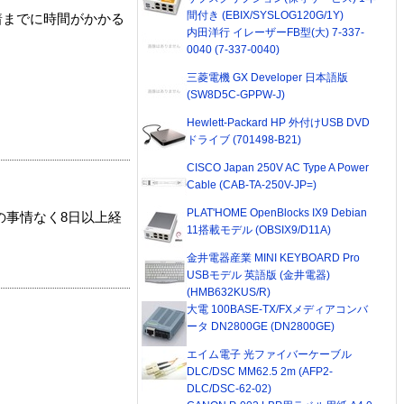
間付き (EBIX/SYSLOG120G/1Y)
着までに時間がかかる
内田洋行 イレーザーFB型(大) 7-337-
0040 (7-337-0040)
三菱電機 GX Developer 日本語版
(SW8D5C-GPPW-J)
Hewlett-Packard HP 外付けUSB DVD
ドライブ (701498-B21)
CISCO Japan 250V AC Type A Power
Cable (CAB-TA-250V-JP=)
PLAT'HOME OpenBlocks IX9 Debian
の事情なく8日以上経
11搭載モデル (OBSIX9/D11A)
金井電器産業 MINI KEYBOARD Pro
USBモデル 英語版 (金井電器)
(HMB632KUS/R)
大電 100BASE-TX/FXメディアコンバ
ータ DN2800GE (DN2800GE)
エイム電子 光ファイバーケーブル
DLC/DSC MM62.5 2m (AFP2-
DLC/DSC-62-02)