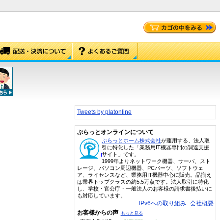
Tweets by platonline
ぷらっとオンラインについて
ぷらっとホーム株式会社
が運用する、法人取
引に特化した「業務用IT機器専門の調達支援
サイト」です。
1999年よりネットワーク機器、サーバ、スト
レージ、パソコン周辺機器、PCパーツ、ソフトウェ
ア、ライセンスなど、業務用IT機器中心に販売。品揃え
は業界トップクラスの約5.5万点です。法人取引に特化
し、学校・官公庁・一般法人のお客様の請求書後払いに
も対応しています。
IPv6への取り組み
会社概要
お客様からの声
もっと見る