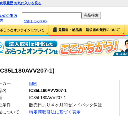
表示履歴
お気に入りを見る
払いのご案内
内
型番まとめ検索»
IC35L180AVV207-1)
ーカー
IBM
品名
IC35L180AVV207-1
番
IC35L180AVV207-1
証条件
販売日より４ヶ月間センドバック保証
品について
特定商取引法に基づく表示