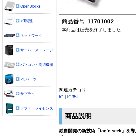
OpenBlocks
商品番号
11701002
IoT関連
本商品は販売を終了しました
ネットワーク
サーバ・ストレージ
パソコン・周辺機器
PCパーツ
関連カテゴリ
サプライ
IC
|
IC35L
ソフト・ライセンス
商品説明
独自開発の新技術「tag’n seek」を