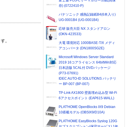
富士通 POS-Cサーマルロール紙(高保
存) (0722410-P)
パナソニック 感熱記録紙B4(6本入り)
UG-0001B4 (UG-0001B4)
応研 販売大臣 NX スタンドアロン
(OKN-423533)
ます。
大電 環境対応 1000BASE-T/X メディ
アコンバータ (DN1800SG2E)
Microsoft Windows Server Standard
2019 16コアライセンス 64bitWin対応
日本語版 5CAL付 DVDパッケージ
(P73-07691)
IDEC AUTO-ID SOLUTIONS バッテリ
ー BP-007 (BP-007)
TP-Link AX1800 壁面埋め込み型 Wi-Fi
6アクセスポイント (EAP615-WALL)
PLAT'HOME OpenBlocks IX9 Debian
10搭載モデル (OBSIX9/D10A)
PLAT'HOME EasyBlocks Syslog 120G
サブスクリプション(保守サービス) 1年