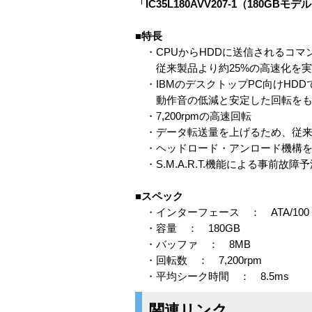
「IC35L180AVV207-1（180GBモ
■特長
・CPUからHDDに送信されるコマ
従来製品より約25%の高速化を実
・IBMのデスクトップPC向けHDD
動作音の低減と安定した回転をも
・7,200rpmの高速回転
・データ転送量を上げるため、従来
・ヘッドロード・アンロード機構を
・S.M.A.R.T.機能による事前故障予
■スペック
・インターフェース ： ATA/100
・容量 ： 180GB
・バッファ ： 8MB
・回転数 ： 7,200rpm
・平均シーク時間 ： 8.5ms
関連リンク