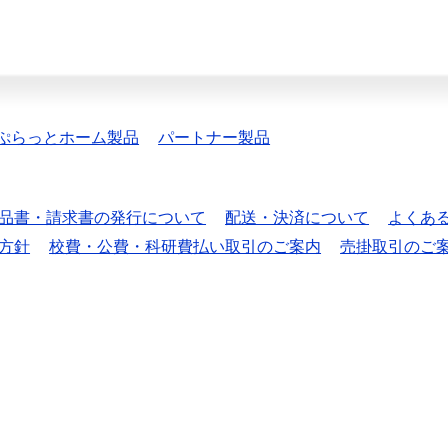
ぷらっとホーム製品
パートナー製品
品書・請求書の発行について
配送・決済について
よくあ
方針
校費・公費・科研費払い取引のご案内
売掛取引のご