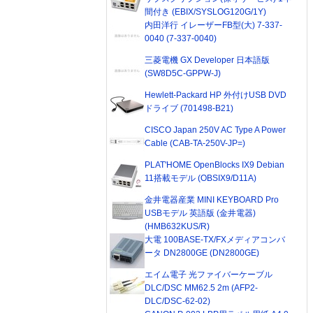
間付き (EBIX/SYSLOG120G/1Y)
内田洋行 イレーザーFB型(大) 7-337-
0040 (7-337-0040)
三菱電機 GX Developer 日本語版
(SW8D5C-GPPW-J)
Hewlett-Packard HP 外付けUSB DVD
ドライブ (701498-B21)
CISCO Japan 250V AC Type A Power
Cable (CAB-TA-250V-JP=)
PLAT'HOME OpenBlocks IX9 Debian
11搭載モデル (OBSIX9/D11A)
金井電器産業 MINI KEYBOARD Pro
USBモデル 英語版 (金井電器)
(HMB632KUS/R)
大電 100BASE-TX/FXメディアコンバ
ータ DN2800GE (DN2800GE)
エイム電子 光ファイバーケーブル
DLC/DSC MM62.5 2m (AFP2-
DLC/DSC-62-02)