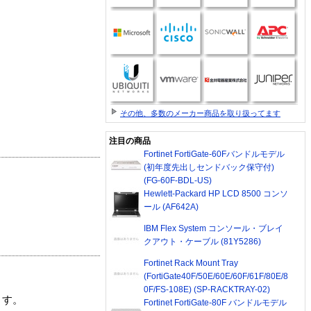
その他、多数のメーカー商品を取り扱ってます
注目の商品
Fortinet FortiGate-60Fバンドルモデル
(初年度先出しセンドバック保守付)
(FG-60F-BDL-US)
Hewlett-Packard HP LCD 8500 コンソ
ール (AF642A)
IBM Flex System コンソール・ブレイ
クアウト・ケーブル (81Y5286)
Fortinet Rack Mount Tray
(FortiGate40F/50E/60E/60F/61F/80E/8
0F/FS-108E) (SP-RACKTRAY-02)
ます。
Fortinet FortiGate-80F バンドルモデル