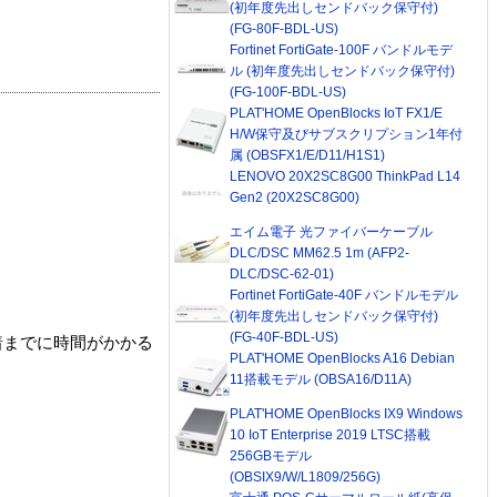
(初年度先出しセンドバック保守付)
(FG-80F-BDL-US)
Fortinet FortiGate-100F バンドルモデ
ル (初年度先出しセンドバック保守付)
(FG-100F-BDL-US)
PLAT'HOME OpenBlocks IoT FX1/E
H/W保守及びサブスクリプション1年付
属 (OBSFX1/E/D11/H1S1)
LENOVO 20X2SC8G00 ThinkPad L14
Gen2 (20X2SC8G00)
エイム電子 光ファイバーケーブル
DLC/DSC MM62.5 1m (AFP2-
DLC/DSC-62-01)
Fortinet FortiGate-40F バンドルモデル
(初年度先出しセンドバック保守付)
(FG-40F-BDL-US)
着までに時間がかかる
PLAT'HOME OpenBlocks A16 Debian
11搭載モデル (OBSA16/D11A)
PLAT'HOME OpenBlocks IX9 Windows
10 IoT Enterprise 2019 LTSC搭載
256GBモデル
(OBSIX9/W/L1809/256G)