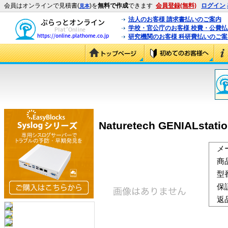
会員はオンラインで見積書(
)を
無料で作成
できます
会員登録(無料)
ログイン
見本
法人のお客様 請求書払いのご案内
学校・官公庁のお客様 校費・公費
研究機関のお客様 科研費払いのご案
Naturetech GENIALstat
メ
商
型
保
返