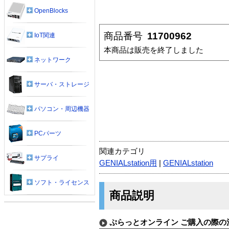
OpenBlocks
商品番号
11700962
IoT関連
本商品は販売を終了しました
ネットワーク
サーバ・ストレージ
パソコン・周辺機器
PCパーツ
関連カテゴリ
サプライ
GENIALstation用
|
GENIALstation
ソフト・ライセンス
商品説明
ぷらっとオンライン ご購入の際の