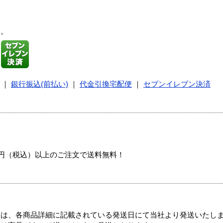
す。
｜
銀行振込(前払い)
｜
代金引換宅配便
｜
セブンイレブン決済
00円（税込）以上のご注文で送料無料！
ては、各商品詳細に記載されている発送日にて当社より発送いたし