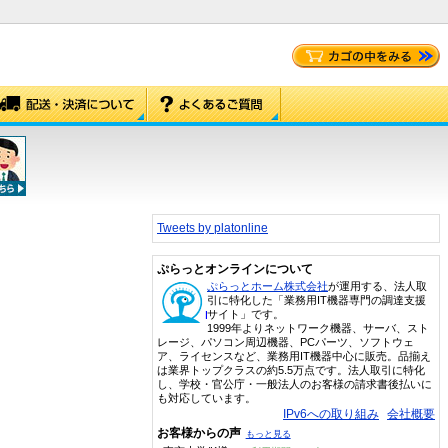
Tweets by platonline
ぷらっとオンラインについて
ぷらっとホーム株式会社
が運用する、法人取
引に特化した「業務用IT機器専門の調達支援
サイト」です。
1999年よりネットワーク機器、サーバ、スト
レージ、パソコン周辺機器、PCパーツ、ソフトウェ
ア、ライセンスなど、業務用IT機器中心に販売。品揃え
は業界トップクラスの約5.5万点です。法人取引に特化
し、学校・官公庁・一般法人のお客様の請求書後払いに
も対応しています。
IPv6への取り組み
会社概要
お客様からの声
もっと見る