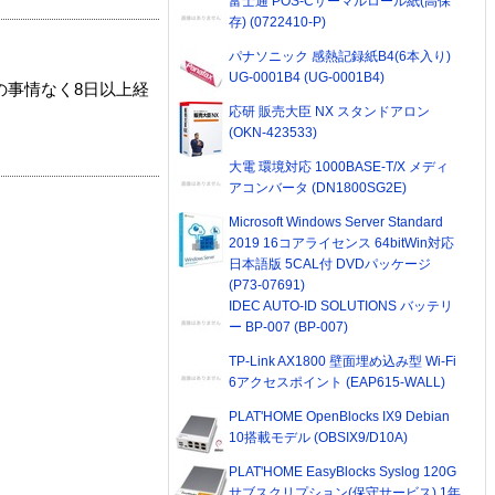
富士通 POS-Cサーマルロール紙(高保
存) (0722410-P)
パナソニック 感熱記録紙B4(6本入り)
UG-0001B4 (UG-0001B4)
の事情なく8日以上経
応研 販売大臣 NX スタンドアロン
(OKN-423533)
大電 環境対応 1000BASE-T/X メディ
アコンバータ (DN1800SG2E)
Microsoft Windows Server Standard
2019 16コアライセンス 64bitWin対応
日本語版 5CAL付 DVDパッケージ
(P73-07691)
IDEC AUTO-ID SOLUTIONS バッテリ
ー BP-007 (BP-007)
TP-Link AX1800 壁面埋め込み型 Wi-Fi
6アクセスポイント (EAP615-WALL)
PLAT'HOME OpenBlocks IX9 Debian
10搭載モデル (OBSIX9/D10A)
PLAT'HOME EasyBlocks Syslog 120G
サブスクリプション(保守サービス) 1年