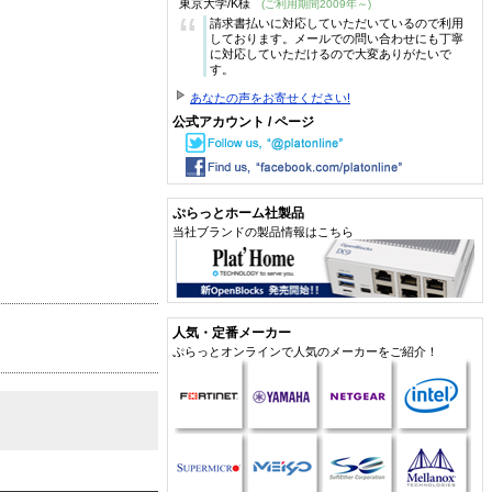
東京大学/K様
(ご利用期間2009年～)
“
請求書払いに対応していただいているので利用
しております。メールでの問い合わせにも丁寧
に対応していただけるので大変ありがたいで
す。
あなたの声をお寄せください!
公式アカウント / ページ
ぷらっとホーム社製品
当社ブランドの製品情報はこちら
人気・定番メーカー
ぷらっとオンラインで人気のメーカーをご紹介！