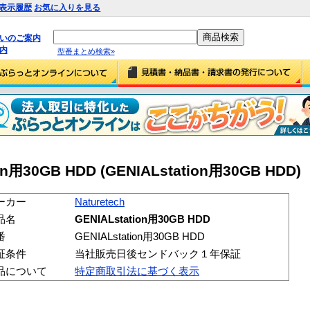
表示履歴
お気に入りを見る
払いのご案内
内
型番まとめ検索»
ion用30GB HDD (GENIALstation用30GB HDD)
ーカー
Naturetech
品名
GENIALstation用30GB HDD
番
GENIALstation用30GB HDD
証条件
当社販売日後センドバック１年保証
品について
特定商取引法に基づく表示