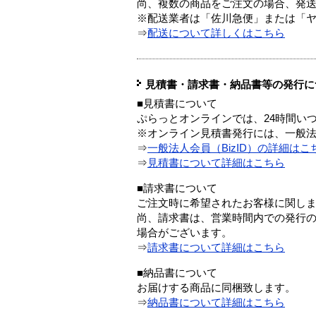
尚、複数の商品をご注文の場合、発
※配送業者は「佐川急便」または「
⇒
配送について詳しくはこちら
見積書・請求書・納品書等の発行に
■見積書について
ぷらっとオンラインでは、24時間い
※オンライン見積書発行には、一般法人
⇒
一般法人会員（BizID）の詳細はこ
⇒
見積書について詳細はこちら
■請求書について
ご注文時に希望されたお客様に関し
尚、請求書は、営業時間内での発行
場合がございます。
⇒
請求書について詳細はこちら
■納品書について
お届けする商品に同梱致します。
⇒
納品書について詳細はこちら