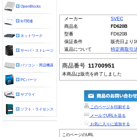
OpenBlocks
メーカー
SVEC
IoT関連
商品名
FD620B
型番
FD620B
ネットワーク
保証条件
販売日より1
返品について
特定商取引
サーバ・ストレージ
商品番号
11700951
パソコン・周辺機器
本商品は販売を終了しました
PCパーツ
サプライ
このページを印刷する
ソフト・ライセンス
メールでURLを送る
お気に入りに追加する
このページのURL