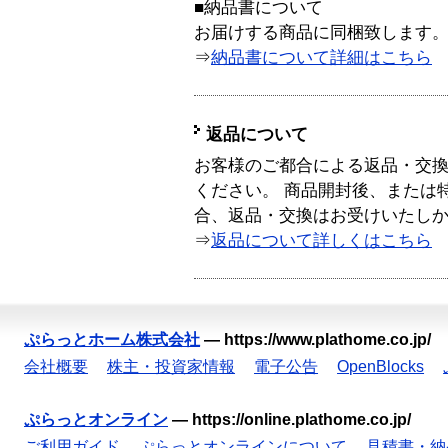
■納品書について
お届けする商品に同梱致します
⇒
納品書について詳細はこちら
返品について
お客様のご都合による返品・交
ください。 商品開封後、または
合、返品・交換はお受けいたし
⇒
返品について詳しくはこちら
ぷらっとホーム株式会社
—
https://www.plathome.co.jp/
会社概要
株主・投資家情報
電子公告
OpenBlocks
ぷらっとオンライン
—
https://online.plathome.co.jp/
ご利用ガイド
ぷらっとオンラインについて
見積書・納