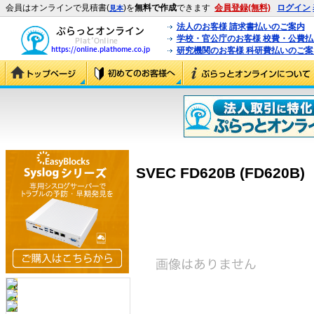
会員はオンラインで見積書(
)を
無料で作成
できます
会員登録(無料)
ログイン
見本
法人のお客様 請求書払いのご案内
学校・官公庁のお客様 校費・公費
研究機関のお客様 科研費払いのご案
SVEC FD620B (FD620B)