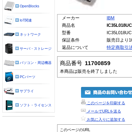
OpenBlocks
メーカー
IBM
IoT関連
商品名
IC35L018U
型番
IC35L018UC
ネットワーク
保証条件
販売日より1
返品について
特定商取引
サーバ・ストレージ
商品番号
11700859
パソコン・周辺機器
本商品は販売を終了しました
PCパーツ
サプライ
このページを印刷する
ソフト・ライセンス
メールでURLを送る
お気に入りに追加する
このページのURL