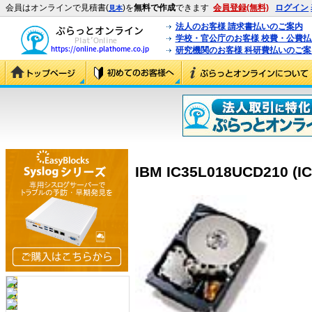
会員はオンラインで見積書(
)を
無料で作成
できます
会員登録(無料)
ログイン
見本
法人のお客様 請求書払いのご案内
学校・官公庁のお客様 校費・公費
研究機関のお客様 科研費払いのご案
IBM IC35L018UCD210 (I