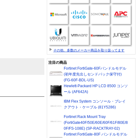
その他、多数のメーカー商品を取り扱ってます
注目の商品
Fortinet FortiGate-60Fバンドルモデル
(初年度先出しセンドバック保守付)
(FG-60F-BDL-US)
Hewlett-Packard HP LCD 8500 コンソ
ール (AF642A)
IBM Flex System コンソール・ブレイ
クアウト・ケーブル (81Y5286)
Fortinet Rack Mount Tray
(FortiGate40F/50E/60E/60F/61F/80E/8
0F/FS-108E) (SP-RACKTRAY-02)
Fortinet FortiGate-80F バンドルモデル