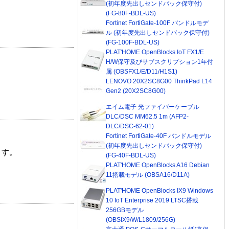
(初年度先出しセンドバック保守付)
(FG-80F-BDL-US)
Fortinet FortiGate-100F バンドルモデ
ル (初年度先出しセンドバック保守付)
(FG-100F-BDL-US)
PLAT'HOME OpenBlocks IoT FX1/E
H/W保守及びサブスクリプション1年付
属 (OBSFX1/E/D11/H1S1)
LENOVO 20X2SC8G00 ThinkPad L14
Gen2 (20X2SC8G00)
エイム電子 光ファイバーケーブル
DLC/DSC MM62.5 1m (AFP2-
DLC/DSC-62-01)
Fortinet FortiGate-40F バンドルモデル
(初年度先出しセンドバック保守付)
ます。
(FG-40F-BDL-US)
PLAT'HOME OpenBlocks A16 Debian
11搭載モデル (OBSA16/D11A)
PLAT'HOME OpenBlocks IX9 Windows
10 IoT Enterprise 2019 LTSC搭載
256GBモデル
(OBSIX9/W/L1809/256G)