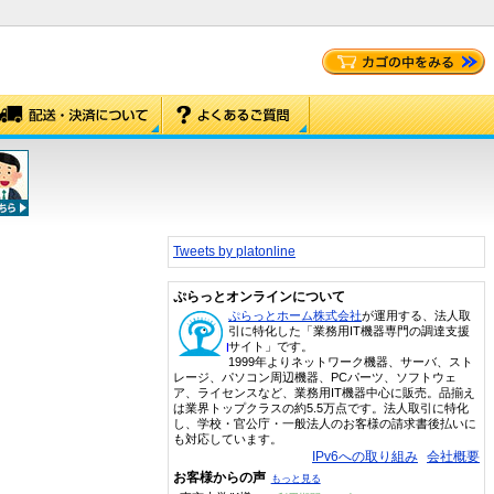
Tweets by platonline
ぷらっとオンラインについて
ぷらっとホーム株式会社
が運用する、法人取
引に特化した「業務用IT機器専門の調達支援
サイト」です。
1999年よりネットワーク機器、サーバ、スト
レージ、パソコン周辺機器、PCパーツ、ソフトウェ
ア、ライセンスなど、業務用IT機器中心に販売。品揃え
は業界トップクラスの約5.5万点です。法人取引に特化
し、学校・官公庁・一般法人のお客様の請求書後払いに
も対応しています。
IPv6への取り組み
会社概要
お客様からの声
もっと見る