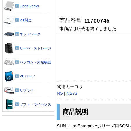
OpenBlocks
商品番号
11700745
IoT関連
本商品は販売を終了しました
ネットワーク
サーバ・ストレージ
パソコン・周辺機器
PCパーツ
関連カテゴリ
サプライ
NS
|
NS73
ソフト・ライセンス
商品説明
SUN Ultra/Enterpriseシリーズ用S