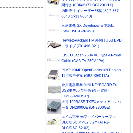
間付き (EBIX/SYSLOG120G/1Y)
内田洋行 イレーザーFB型(大) 7-337-
0040 (7-337-0040)
三菱電機 GX Developer 日本語版
(SW8D5C-GPPW-J)
Hewlett-Packard HP 外付けUSB DVD
ドライブ (701498-B21)
CISCO Japan 250V AC Type A Power
Cable (CAB-TA-250V-JP=)
PLAT'HOME OpenBlocks IX9 Debian
11搭載モデル (OBSIX9/D11A)
金井電器産業 MINI KEYBOARD Pro
USBモデル 英語版 (金井電器)
(HMB632KUS/R)
大電 100BASE-TX/FXメディアコンバ
ータ DN2800GE (DN2800GE)
エイム電子 光ファイバーケーブル
DLC/DSC MM62.5 2m (AFP2-
DLC/DSC-62-02)