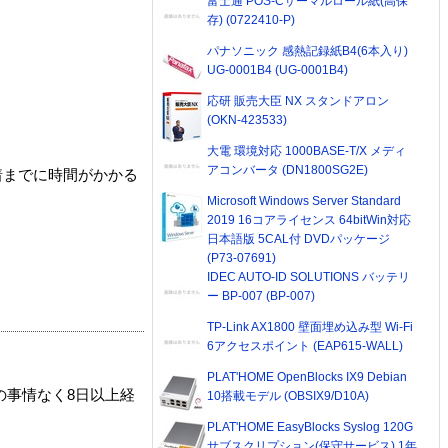
富士通 POS-Cサーマルロール紙(高保
存) (0722410-P)
パナソニック 感熱記録紙B4(6本入り)
UG-0001B4 (UG-0001B4)
応研 販売大臣 NX スタンドアロン
(OKN-423533)
大電 環境対応 1000BASE-T/X メディ
アコンバータ (DN1800SG2E)
着までに時間がかかる
Microsoft Windows Server Standard
2019 16コアライセンス 64bitWin対応
日本語版 5CAL付 DVDパッケージ
(P73-07691)
IDEC AUTO-ID SOLUTIONS バッテリ
ー BP-007 (BP-007)
TP-Link AX1800 壁面埋め込み型 Wi-Fi
6アクセスポイント (EAP615-WALL)
PLAT'HOME OpenBlocks IX9 Debian
の事情なく8日以上経
10搭載モデル (OBSIX9/D10A)
PLAT'HOME EasyBlocks Syslog 120G
サブスクリプション(保守サービス) 1年