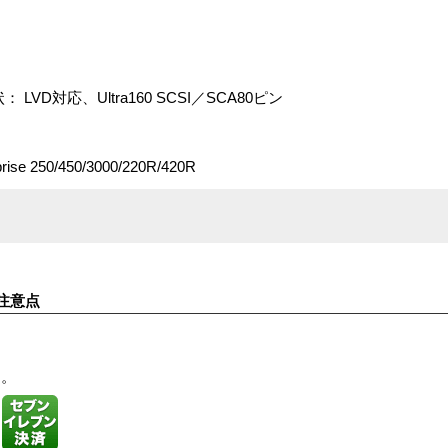
D対応、Ultra160 SCSI／SCA80ピン
rise 250/450/3000/220R/420R
注意点
す。