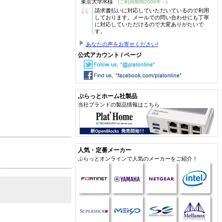
東京大学/K様
(ご利用期間2009年～)
“
請求書払いに対応していただいているので利用
しております。メールでの問い合わせにも丁寧
に対応していただけるので大変ありがたいで
す。
あなたの声をお寄せください!
公式アカウント / ページ
ぷらっとホーム社製品
当社ブランドの製品情報はこちら
人気・定番メーカー
ぷらっとオンラインで人気のメーカーをご紹介！