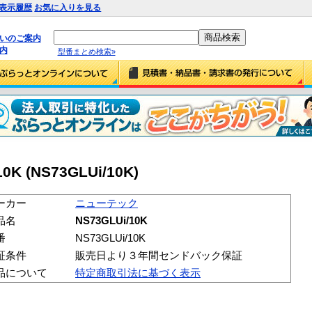
表示履歴
お気に入りを見る
払いのご案内
内
型番まとめ検索»
 (NS73GLUi/10K)
ーカー
ニューテック
品名
NS73GLUi/10K
番
NS73GLUi/10K
証条件
販売日より３年間センドバック保証
品について
特定商取引法に基づく表示