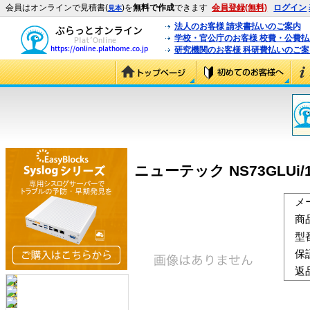
会員はオンラインで見積書(
)を
無料で作成
できます
会員登録(無料)
ログイン
見本
法人のお客様 請求書払いのご案内
学校・官公庁のお客様 校費・公費
研究機関のお客様 科研費払いのご案
ニューテック NS73GLUi/10K
メ
商
型
保
返