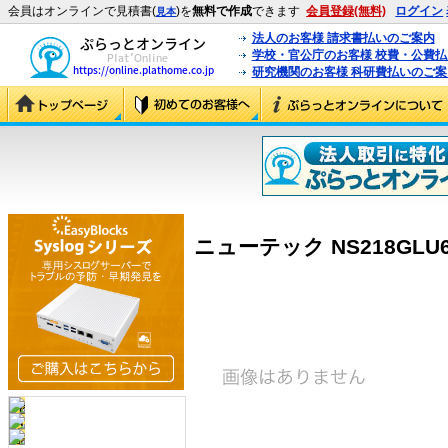
会員はオンラインで見積書(
)を
無料で作成
できます
会員登録(無料)
ログイン
見本
法人のお客様 請求書払いのご案内
学校・官公庁のお客様 校費・公費
研究機関のお客様 科研費払いのご案
ニューテック NS218GLU6/1