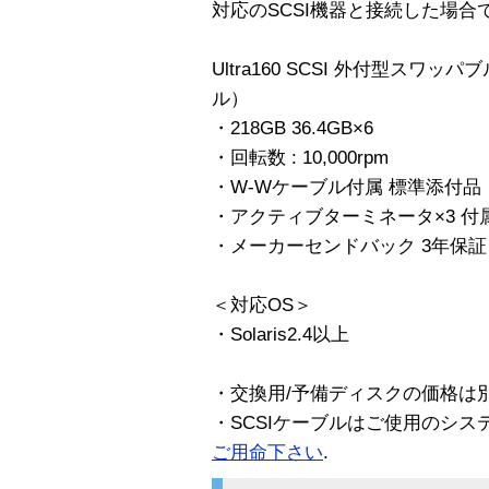
対応のSCSI機器と接続した場
Ultra160 SCSI 外付型スワ
ル）
・218GB 36.4GB×6
・回転数 : 10,000rpm
・W-Wケーブル付属 標準添付品
・アクティブターミネータ×3 付
・メーカーセンドバック 3年保証
＜対応OS＞
・Solaris2.4以上
・交換用/予備ディスクの価格は
・SCSIケーブルはご使用のシス
ご用命下さい
.