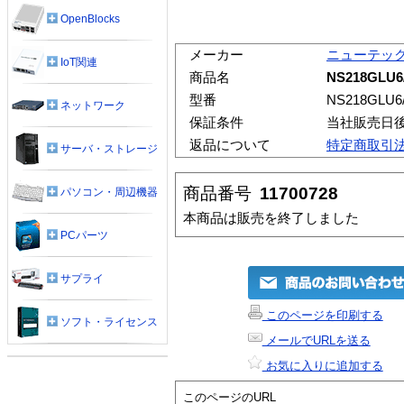
OpenBlocks
メーカー
ニューテッ
IoT関連
商品名
NS218GLU6
型番
NS218GLU6
ネットワーク
保証条件
当社販売日
返品について
特定商取引
サーバ・ストレージ
商品番号
11700728
パソコン・周辺機器
本商品は販売を終了しました
PCパーツ
サプライ
このページを印刷する
ソフト・ライセンス
メールでURLを送る
お気に入りに追加する
このページのURL