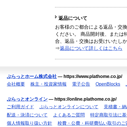
返品について
お客様のご都合による返品・交
ください。 商品開封後、または
合、返品・交換はお受けいたし
⇒
返品について詳しくはこちら
ぷらっとホーム株式会社
—
https://www.plathome.co.jp/
会社概要
株主・投資家情報
電子公告
OpenBlocks
ぷらっとオンライン
—
https://online.plathome.co.jp/
ご利用ガイド
ぷらっとオンラインについて
見積書・納
配送・決済について
よくあるご質問
特定商取引法に基
個人情報取り扱い方針
校費・公費・科研費払い取引のご