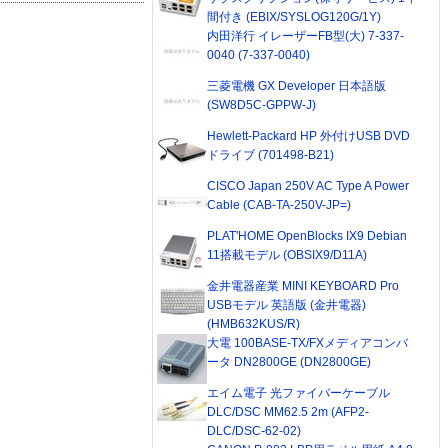
間付き (EBIX/SYSLOG120G/1Y)
内田洋行 イレーザーFB型(大) 7-337-
0040 (7-337-0040)
三菱電機 GX Developer 日本語版
(SW8D5C-GPPW-J)
Hewlett-Packard HP 外付けUSB DVD
ドライブ (701498-B21)
CISCO Japan 250V AC Type A Power
Cable (CAB-TA-250V-JP=)
PLAT'HOME OpenBlocks IX9 Debian
11搭載モデル (OBSIX9/D11A)
金井電器産業 MINI KEYBOARD Pro
USBモデル 英語版 (金井電器)
(HMB632KUS/R)
大電 100BASE-TX/FXメディアコンバ
ータ DN2800GE (DN2800GE)
エイム電子 光ファイバーケーブル
DLC/DSC MM62.5 2m (AFP2-
DLC/DSC-62-02)