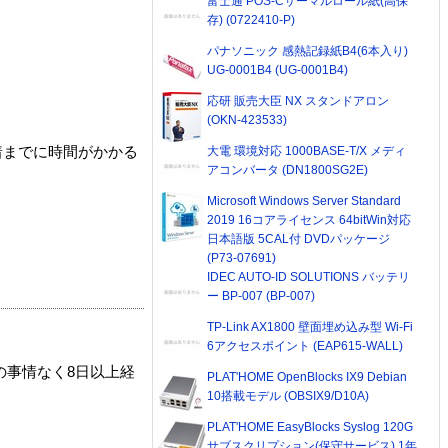
富士通 POS-Cサーマルロール紙(高保
存) (0722410-P)
パナソニック 感熱記録紙B4(6本入り)
UG-0001B4 (UG-0001B4)
応研 販売大臣 NX スタンドアロン
(OKN-423533)
大電 環境対応 1000BASE-T/X メディ
着までに時間がかかる
アコンバータ (DN1800SG2E)
Microsoft Windows Server Standard
2019 16コアライセンス 64bitWin対応
日本語版 5CAL付 DVDパッケージ
(P73-07691)
IDEC AUTO-ID SOLUTIONS バッテリ
ー BP-007 (BP-007)
TP-Link AX1800 壁面埋め込み型 Wi-Fi
6アクセスポイント (EAP615-WALL)
の事情なく8日以上経
PLAT'HOME OpenBlocks IX9 Debian
10搭載モデル (OBSIX9/D10A)
PLAT'HOME EasyBlocks Syslog 120G
サブスクリプション(保守サービス) 1年