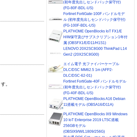
(初年度先出しセンドバック保守付)
(FG-80F-BDL-US)
Fortinet FortiGate-100F バンドルモデ
ル (初年度先出しセンドバック保守付)
(FG-100F-BDL-US)
PLAT'HOME OpenBlocks IoT FX1/E
H/W保守及びサブスクリプション1年付
属 (OBSFX1/E/D11/H1S1)
LENOVO 20X2SC8G00 ThinkPad L14
Gen2 (20X2SC8G00)
エイム電子 光ファイバーケーブル
DLC/DSC MM62.5 1m (AFP2-
DLC/DSC-62-01)
Fortinet FortiGate-40F バンドルモデル
ます。
(初年度先出しセンドバック保守付)
(FG-40F-BDL-US)
PLAT'HOME OpenBlocks A16 Debian
11搭載モデル (OBSA16/D11A)
PLAT'HOME OpenBlocks IX9 Windows
10 IoT Enterprise 2019 LTSC搭載
256GBモデル
(OBSIX9/W/L1809/256G)