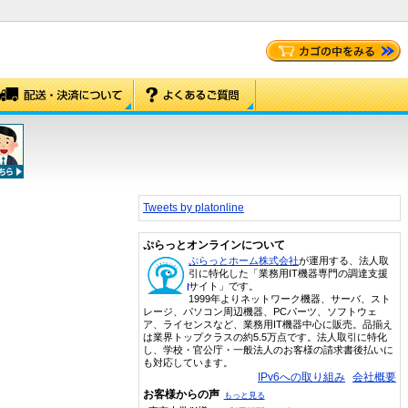
Tweets by platonline
ぷらっとオンラインについて
ぷらっとホーム株式会社
が運用する、法人取
引に特化した「業務用IT機器専門の調達支援
サイト」です。
1999年よりネットワーク機器、サーバ、スト
レージ、パソコン周辺機器、PCパーツ、ソフトウェ
ア、ライセンスなど、業務用IT機器中心に販売。品揃え
は業界トップクラスの約5.5万点です。法人取引に特化
し、学校・官公庁・一般法人のお客様の請求書後払いに
も対応しています。
IPv6への取り組み
会社概要
お客様からの声
もっと見る