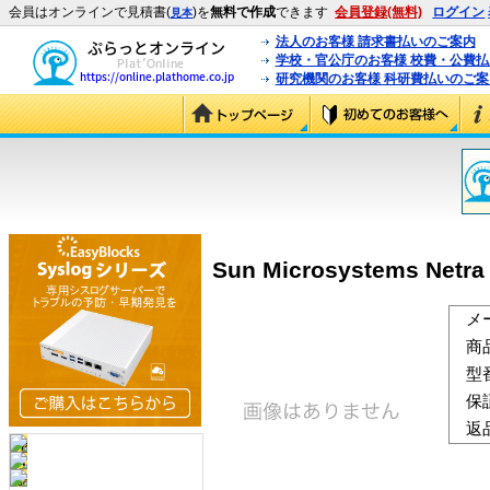
会員はオンラインで見積書(
)を
無料で作成
できます
会員登録(無料)
ログイン
見本
法人のお客様 請求書払いのご案内
学校・官公庁のお客様 校費・公費
研究機関のお客様 科研費払いのご案
Sun Microsystems Net
メ
商
型
保
返