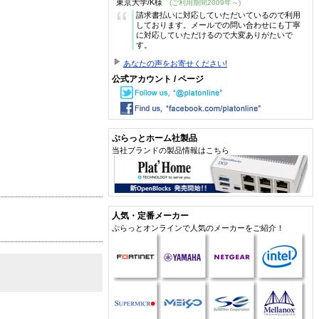
東京大学/K様
(ご利用期間2009年～)
“
請求書払いに対応していただいているので利用
しております。メールでの問い合わせにも丁寧
に対応していただけるので大変ありがたいで
す。
あなたの声をお寄せください!
公式アカウント / ページ
ぷらっとホーム社製品
当社ブランドの製品情報はこちら
人気・定番メーカー
ぷらっとオンラインで人気のメーカーをご紹介！