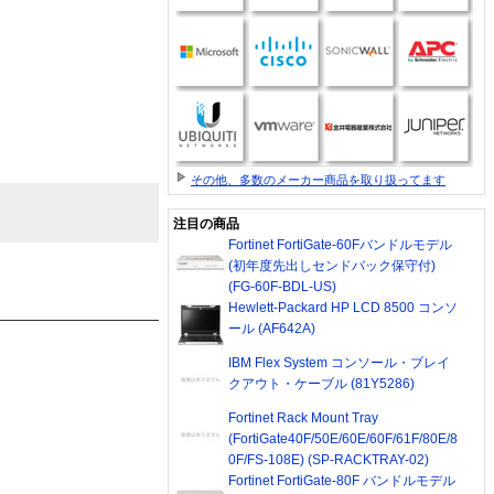
その他、多数のメーカー商品を取り扱ってます
注目の商品
Fortinet FortiGate-60Fバンドルモデル
(初年度先出しセンドバック保守付)
(FG-60F-BDL-US)
Hewlett-Packard HP LCD 8500 コンソ
ール (AF642A)
IBM Flex System コンソール・ブレイ
クアウト・ケーブル (81Y5286)
Fortinet Rack Mount Tray
(FortiGate40F/50E/60E/60F/61F/80E/8
0F/FS-108E) (SP-RACKTRAY-02)
Fortinet FortiGate-80F バンドルモデル