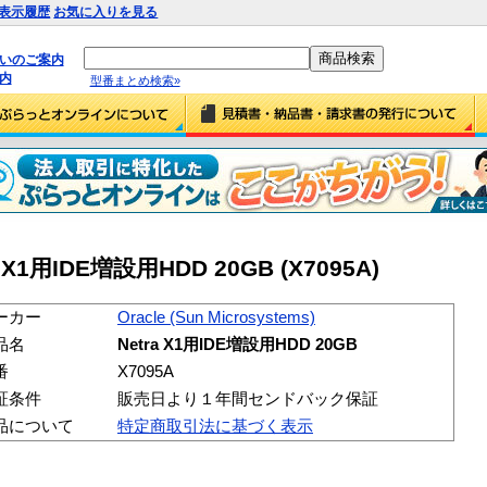
表示履歴
お気に入りを見る
払いのご案内
内
型番まとめ検索»
ra X1用IDE増設用HDD 20GB (X7095A)
ーカー
Oracle (Sun Microsystems)
品名
Netra X1用IDE増設用HDD 20GB
番
X7095A
証条件
販売日より１年間センドバック保証
品について
特定商取引法に基づく表示