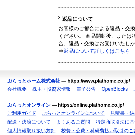
返品について
お客様のご都合による返品・交
ください。 商品開封後、または
合、返品・交換はお受けいたし
⇒
返品について詳しくはこちら
ぷらっとホーム株式会社
—
https://www.plathome.co.jp/
会社概要
株主・投資家情報
電子公告
OpenBlocks
ぷらっとオンライン
—
https://online.plathome.co.jp/
ご利用ガイド
ぷらっとオンラインについて
見積書・納
配送・決済について
よくあるご質問
特定商取引法に基
個人情報取り扱い方針
校費・公費・科研費払い取引のご