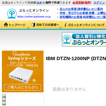
会員はオンラインで見積書(
)を
無料で作成
できます
会員登録(無料)
ログイン
見本
法人のお客様 請求書払いのご案内
学校・官公庁のお客様 校費・公費
研究機関のお客様 科研費払いのご案
IBM DTZN-1200NP (DTZN