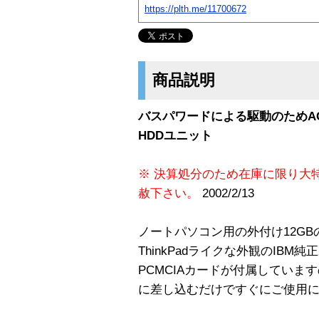
https://plth.me/11700672
商品説明
バスパワードによる駆動のためA
HDDユニット
※ 決算処分のため在庫に限り大
赦下さい。
2002/2/13
ノートパソコン用の外付け12G
ThinkPadライクな外観のIBM純
PCMCIAカードが付属していま
に差し込むだけですぐにご使用