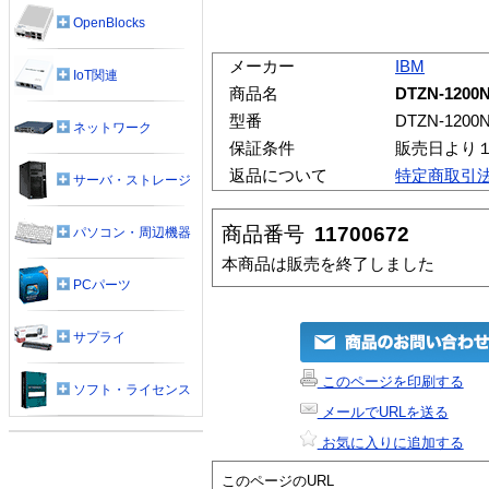
OpenBlocks
メーカー
IBM
IoT関連
商品名
DTZN-1200
型番
DTZN-1200
ネットワーク
保証条件
販売日より
返品について
特定商取引
サーバ・ストレージ
商品番号
11700672
パソコン・周辺機器
本商品は販売を終了しました
PCパーツ
サプライ
このページを印刷する
ソフト・ライセンス
メールでURLを送る
お気に入りに追加する
このページのURL