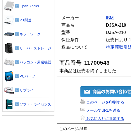
OpenBlocks
メーカー
IBM
IoT関連
商品名
DJSA-210
型番
DJSA-210
ネットワーク
保証条件
販売日より
返品について
特定商取引
サーバ・ストレージ
商品番号
11700543
パソコン・周辺機器
本商品は販売を終了しました
PCパーツ
サプライ
このページを印刷する
ソフト・ライセンス
メールでURLを送る
お気に入りに追加する
このページのURL