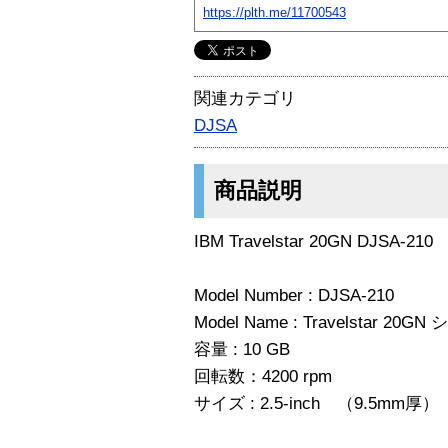
https://plth.me/11700543
関連カテゴリ
DJSA
商品説明
IBM Travelstar 20GN DJSA-210
Model Number : DJSA-210
Model Name : Travelstar 20G
容量 : 10 GB
回転数：4200 rpm
サイズ : 2.5-inch （9.5mm厚）