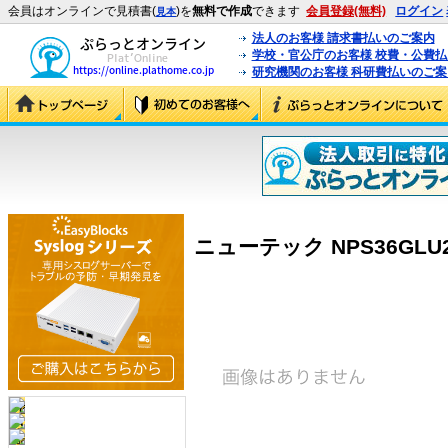
会員はオンラインで見積書(
)を
無料で作成
できます
会員登録(無料)
ログイン
見本
法人のお客様 請求書払いのご案内
学校・官公庁のお客様 校費・公費
研究機関のお客様 科研費払いのご案
ニューテック NPS36GLU2 