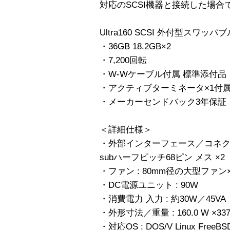
対応のSCSI機器と接続した場
Ultra160 SCSI 外付型スワ
・36GB 18.2GB×2
・7,200回転
・W-Wケーブル付属 標準添付品
・アクティブターミネータ×1付属
・メーカーセンドバック3年保証
＜詳細仕様＞
・外部インターフェース／コネクタ形 : 
subハーフピッチ68ピン メス ×2
・ファン : 80mm径の大型ファン×
・DC電源ユニット : 90W
・消費電力 入力 : 約30W／45VA
・外形寸法／重量 : 160.0 W ×337.0
・対応OS : DOS/V Linux FreeBSD W