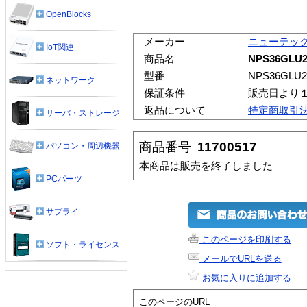
OpenBlocks
メーカー
ニューテッ
IoT関連
商品名
NPS36GLU
型番
NPS36GLU2
ネットワーク
保証条件
販売日より
返品について
特定商取引
サーバ・ストレージ
商品番号
11700517
パソコン・周辺機器
本商品は販売を終了しました
PCパーツ
サプライ
このページを印刷する
ソフト・ライセンス
メールでURLを送る
お気に入りに追加する
このページのURL