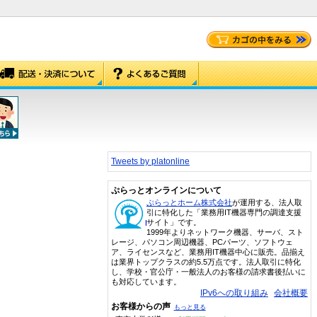
Tweets by platonline
ぷらっとオンラインについて
ぷらっとホーム株式会社
が運用する、法人取
引に特化した「業務用IT機器専門の調達支援
サイト」です。
1999年よりネットワーク機器、サーバ、スト
レージ、パソコン周辺機器、PCパーツ、ソフトウェ
ア、ライセンスなど、業務用IT機器中心に販売。品揃え
は業界トップクラスの約5.5万点です。法人取引に特化
し、学校・官公庁・一般法人のお客様の請求書後払いに
も対応しています。
IPv6への取り組み
会社概要
お客様からの声
もっと見る