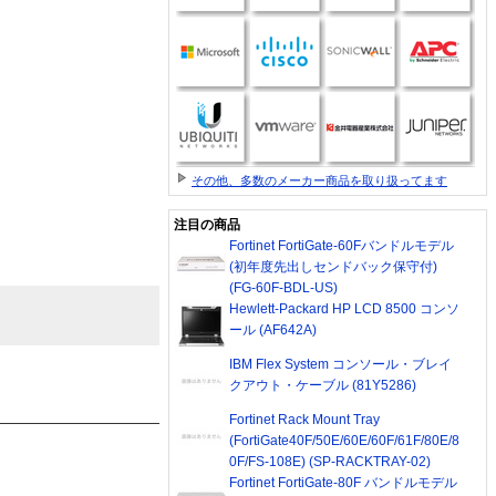
その他、多数のメーカー商品を取り扱ってます
注目の商品
Fortinet FortiGate-60Fバンドルモデル
(初年度先出しセンドバック保守付)
(FG-60F-BDL-US)
Hewlett-Packard HP LCD 8500 コンソ
ール (AF642A)
IBM Flex System コンソール・ブレイ
クアウト・ケーブル (81Y5286)
Fortinet Rack Mount Tray
(FortiGate40F/50E/60E/60F/61F/80E/8
0F/FS-108E) (SP-RACKTRAY-02)
Fortinet FortiGate-80F バンドルモデル