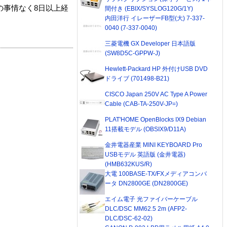
の事情なく8日以上経
間付き (EBIX/SYSLOG120G/1Y)
内田洋行 イレーザーFB型(大) 7-337-
0040 (7-337-0040)
三菱電機 GX Developer 日本語版
(SW8D5C-GPPW-J)
Hewlett-Packard HP 外付けUSB DVD
ドライブ (701498-B21)
CISCO Japan 250V AC Type A Power
Cable (CAB-TA-250V-JP=)
PLAT'HOME OpenBlocks IX9 Debian
11搭載モデル (OBSIX9/D11A)
金井電器産業 MINI KEYBOARD Pro
USBモデル 英語版 (金井電器)
(HMB632KUS/R)
大電 100BASE-TX/FXメディアコンバ
ータ DN2800GE (DN2800GE)
エイム電子 光ファイバーケーブル
DLC/DSC MM62.5 2m (AFP2-
DLC/DSC-62-02)