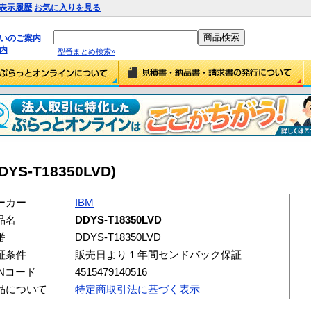
表示履歴
お気に入りを見る
払いのご案内
内
型番まとめ検索»
DYS-T18350LVD)
ーカー
IBM
品名
DDYS-T18350LVD
番
DDYS-T18350LVD
証条件
販売日より１年間センドバック保証
ANコード
4515479140516
品について
特定商取引法に基づく表示