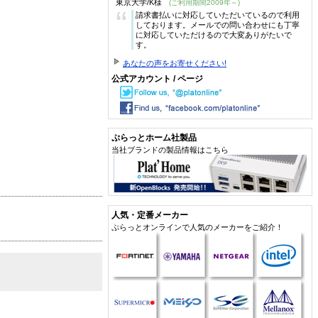
東京大学/K様
(ご利用期間2009年～)
“
請求書払いに対応していただいているので利用
しております。メールでの問い合わせにも丁寧
に対応していただけるので大変ありがたいで
す。
あなたの声をお寄せください!
公式アカウント / ページ
ぷらっとホーム社製品
当社ブランドの製品情報はこちら
人気・定番メーカー
ぷらっとオンラインで人気のメーカーをご紹介！