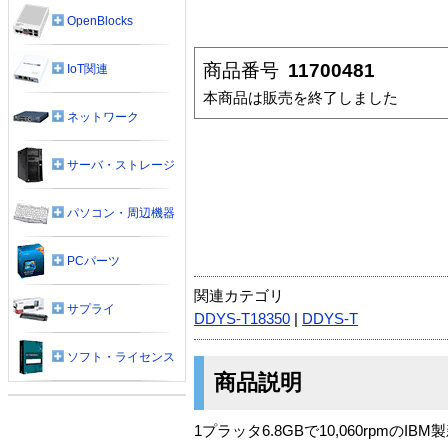
OpenBlocks
商品番号
11700481
IoT関連
本商品は販売を終了しました
ネットワーク
サーバ・ストレージ
パソコン・周辺機器
PCパーツ
関連カテゴリ
サプライ
DDYS-T18350
|
DDYS-T
ソフト・ライセンス
商品説明
1プラッタ6.8GBで10,060rpmのIBM製新SC