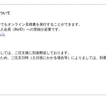
ついて
つでもオンライン見積書を発行することができます。
会員（BizID）への登録が必要です。
ちら
ましては、ご注文後に別途郵送しております。
のため、ご注文日時（土日祝にかかる場合等）によりましては、到