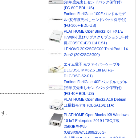
(初年度先出しセンドバック保守付)
(FG-80F-BDL-US)
Fortinet FortiGate-100F バンドルモデ
ル (初年度先出しセンドバック保守付)
(FG-100F-BDL-US)
PLAT'HOME OpenBlocks IoT FX1/E
H/W保守及びサブスクリプション1年付
属 (OBSFX1/E/D11/H1S1)
LENOVO 20X2SC8G00 ThinkPad L14
Gen2 (20X2SC8G00)
エイム電子 光ファイバーケーブル
DLC/DSC MM62.5 1m (AFP2-
DLC/DSC-62-01)
Fortinet FortiGate-40F バンドルモデル
(初年度先出しセンドバック保守付)
(FG-40F-BDL-US)
PLAT'HOME OpenBlocks A16 Debian
11搭載モデル (OBSA16/D11A)
ます。
PLAT'HOME OpenBlocks IX9 Windows
10 IoT Enterprise 2019 LTSC搭載
256GBモデル
(OBSIX9/W/L1809/256G)