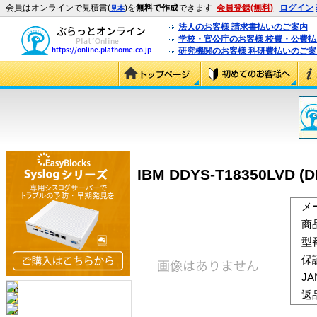
会員はオンラインで見積書(
)を
無料で作成
できます
会員登録(無料)
ログイン
見本
法人のお客様 請求書払いのご案内
学校・官公庁のお客様 校費・公費
研究機関のお客様 科研費払いのご案
IBM DDYS-T18350LVD (D
メ
商
型
保
J
返