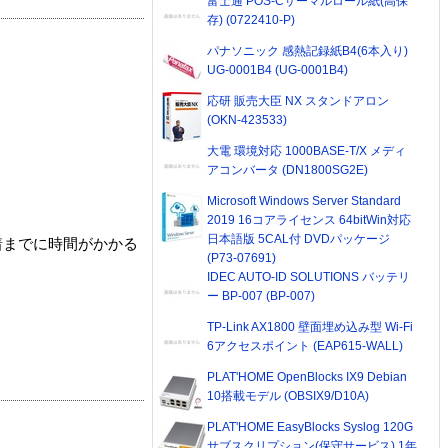
富士通 POS-Cサーマルロール紙(高保
存) (0722410-P)
パナソニック 感熱記録紙B4(6本入り)
UG-0001B4 (UG-0001B4)
応研 販売大臣 NX スタンドアロン
(OKN-423533)
大電 環境対応 1000BASE-T/X メディ
アコンバータ (DN1800SG2E)
Microsoft Windows Server Standard
2019 16コアライセンス 64bitWin対応
日本語版 5CAL付 DVDパッケージ
着までに時間がかかる
(P73-07691)
IDEC AUTO-ID SOLUTIONS バッテリ
ー BP-007 (BP-007)
TP-Link AX1800 壁面埋め込み型 Wi-Fi
6アクセスポイント (EAP615-WALL)
PLAT'HOME OpenBlocks IX9 Debian
10搭載モデル (OBSIX9/D10A)
PLAT'HOME EasyBlocks Syslog 120G
サブスクリプション(保守サービス) 1年