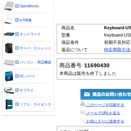
OpenBlocks
IoT関連
商品名
Keyboard-US
ネットワーク
型番
Keyboard-USB
保証条件
初期不良対応
サーバ・ストレージ
返品について
特定商取引法
パソコン・周辺機器
商品番号
11690430
本商品は販売を終了しました
PCパーツ
サプライ
ソフト・ライセンス
このページを印刷する
メールでURLを送る
お気に入りに追加する