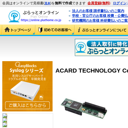
会員はオンラインで見積書(
)を
無料で作成
できます
会員登録(無料)
ログイン
見本
法人のお客様 請求書払いのご案内
学校・官公庁のお客様 校費・公費
研究機関のお客様 科研費払いのご案
ACARD TECHNOLOGY Cor