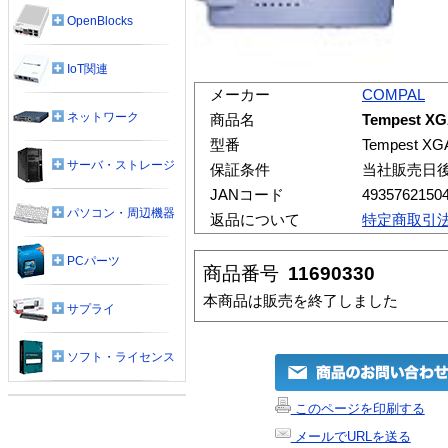
OpenBlocks
IoT関連
メーカー
COMPAL
ネットワーク
商品名
Tempest X
型番
Tempest X
サーバ・ストレージ
保証条件
当社販売日
JANコード
4935762150
パソコン・周辺機器
返品について
特定商取引
PCパーツ
商品番号
11690330
本商品は販売を終了しました
サプライ
ソフト・ライセンス
このページを印刷する
メールでURLを送る