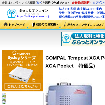
会員はオンラインで見積書(
)を
無料で作成
できます
会員登録(無料)
ログイン
見本
法人のお客様 請求書払いのご案内
学校・官公庁のお客様 校費・公費
研究機関のお客様 科研費払いのご案
COMPAL Tempest XGA 
XGA Pocket 特価品)