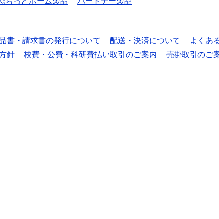
ぷらっとホーム製品
パートナー製品
品書・請求書の発行について
配送・決済について
よくあ
方針
校費・公費・科研費払い取引のご案内
売掛取引のご