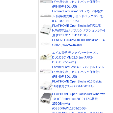
(初年度先出しセンドバック保守付)
(FG-80F-BDL-US)
Fortinet FortiGate-100F バンドルモデ
ル (初年度先出しセンドバック保守付)
(FG-100F-BDL-US)
PLAT'HOME OpenBlocks IoT FX1/E
H/W保守及びサブスクリプション1年付
属 (OBSFX1/E/D11/H1S1)
LENOVO 20X2SC8G00 ThinkPad L14
Gen2 (20X2SC8G00)
エイム電子 光ファイバーケーブル
DLC/DSC MM62.5 1m (AFP2-
DLC/DSC-62-01)
Fortinet FortiGate-40F バンドルモデル
(初年度先出しセンドバック保守付)
(FG-40F-BDL-US)
PLAT'HOME OpenBlocks A16 Debian
11搭載モデル (OBSA16/D11A)
PLAT'HOME OpenBlocks IX9 Windows
10 IoT Enterprise 2019 LTSC搭載
256GBモデル
(OBSIX9/W/L1809/256G)