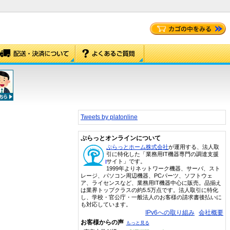
Tweets by platonline
ぷらっとオンラインについて
ぷらっとホーム株式会社
が運用する、法人取
引に特化した「業務用IT機器専門の調達支援
サイト」です。
1999年よりネットワーク機器、サーバ、スト
レージ、パソコン周辺機器、PCパーツ、ソフトウェ
ア、ライセンスなど、業務用IT機器中心に販売。品揃え
は業界トップクラスの約5.5万点です。法人取引に特化
し、学校・官公庁・一般法人のお客様の請求書後払いに
も対応しています。
IPv6への取り組み
会社概要
お客様からの声
もっと見る