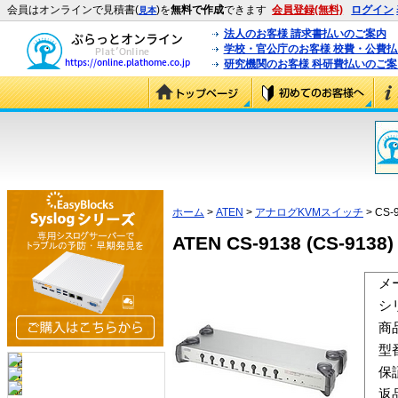
会員はオンラインで見積書(
)を
無料で作成
できます
会員登録(無料)
ログイン
見本
法人のお客様 請求書払いのご案内
学校・官公庁のお客様 校費・公費
研究機関のお客様 科研費払いのご案
ホーム
>
ATEN
>
アナログKVMスイッチ
> CS-
ATEN CS-9138 (CS-9138)
メ
シ
商
型
保
返