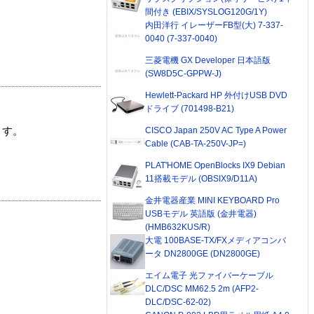
間付き (EBIX/SYSLOG120G/1Y)
内田洋行 イレーザーFB型(大) 7-337-
0040 (7-337-0040)
三菱電機 GX Developer 日本語版
(SW8D5C-GPPW-J)
Hewlett-Packard HP 外付けUSB DVD
ドライブ (701498-B21)
CISCO Japan 250V AC Type A Power
ます。
Cable (CAB-TA-250V-JP=)
PLAT'HOME OpenBlocks IX9 Debian
11搭載モデル (OBSIX9/D11A)
金井電器産業 MINI KEYBOARD Pro
USBモデル 英語版 (金井電器)
(HMB632KUS/R)
大電 100BASE-TX/FXメディアコンバ
ータ DN2800GE (DN2800GE)
エイム電子 光ファイバーケーブル
DLC/DSC MM62.5 2m (AFP2-
DLC/DSC-62-02)