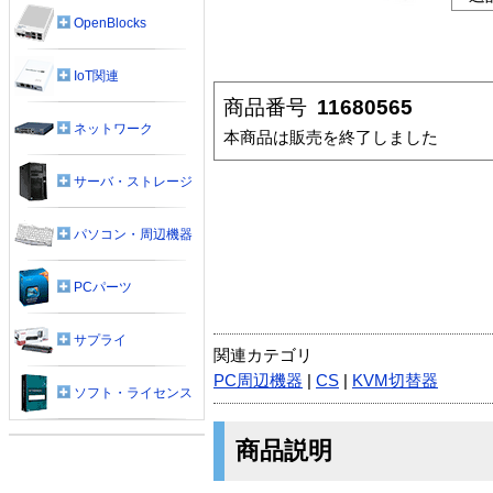
OpenBlocks
IoT関連
商品番号
11680565
ネットワーク
本商品は販売を終了しました
サーバ・ストレージ
パソコン・周辺機器
PCパーツ
サプライ
関連カテゴリ
PC周辺機器
|
CS
|
KVM切替器
ソフト・ライセンス
商品説明