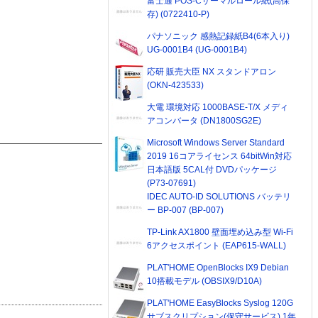
富士通 POS-Cサーマルロール紙(高保
存) (0722410-P)
パナソニック 感熱記録紙B4(6本入り)
UG-0001B4 (UG-0001B4)
応研 販売大臣 NX スタンドアロン
(OKN-423533)
大電 環境対応 1000BASE-T/X メディ
アコンバータ (DN1800SG2E)
Microsoft Windows Server Standard
2019 16コアライセンス 64bitWin対応
日本語版 5CAL付 DVDパッケージ
(P73-07691)
IDEC AUTO-ID SOLUTIONS バッテリ
ー BP-007 (BP-007)
TP-Link AX1800 壁面埋め込み型 Wi-Fi
6アクセスポイント (EAP615-WALL)
PLAT'HOME OpenBlocks IX9 Debian
10搭載モデル (OBSIX9/D10A)
PLAT'HOME EasyBlocks Syslog 120G
サブスクリプション(保守サービス) 1年