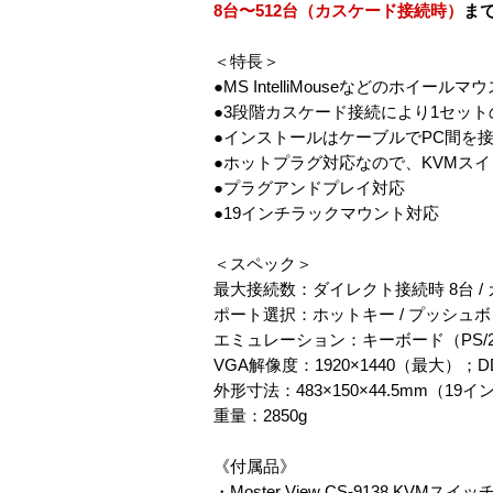
8台〜512台（カスケード接続時）
まで
＜特長＞
●MS IntelliMouseなどのホイールマ
●3段階カスケード接続により1セット
●インストールはケーブルでPC間を
●ホットプラグ対応なので、KVMス
●プラグアンドプレイ対応
●19インチラックマウント対応
＜スペック＞
最大接続数：ダイレクト接続時 8台 / 
ポート選択：ホットキー / プッシュボタ
エミュレーション：キーボード（PS/2
VGA解像度：1920×1440（最大）；D
外形寸法：483×150×44.5mm（1
重量：2850g
《付属品》
・Moster View CS-9138 KVMスイッ