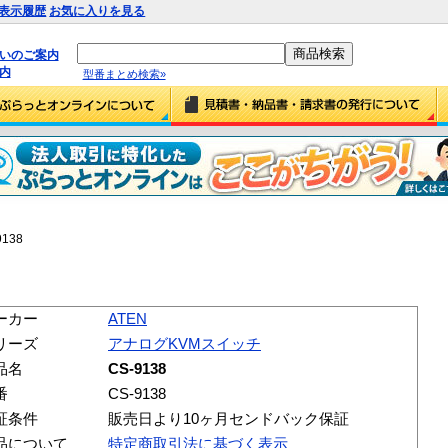
表示履歴
お気に入りを見る
払いのご案内
内
型番まとめ検索»
9138
ーカー
ATEN
リーズ
アナログKVMスイッチ
品名
CS-9138
番
CS-9138
証条件
販売日より10ヶ月センドバック保証
品について
特定商取引法に基づく表示