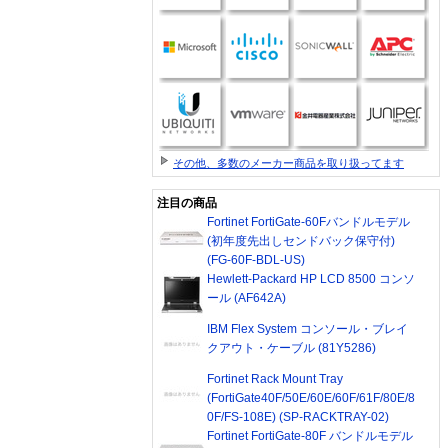
その他、多数のメーカー商品を取り扱ってます
注目の商品
Fortinet FortiGate-60Fバンドルモデル
(初年度先出しセンドバック保守付)
(FG-60F-BDL-US)
Hewlett-Packard HP LCD 8500 コンソ
ール (AF642A)
IBM Flex System コンソール・ブレイ
クアウト・ケーブル (81Y5286)
Fortinet Rack Mount Tray
(FortiGate40F/50E/60E/60F/61F/80E/8
0F/FS-108E) (SP-RACKTRAY-02)
Fortinet FortiGate-80F バンドルモデル