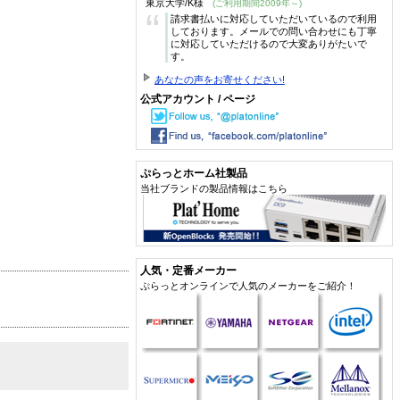
東京大学/K様
(ご利用期間2009年～)
“
請求書払いに対応していただいているので利用
しております。メールでの問い合わせにも丁寧
に対応していただけるので大変ありがたいで
す。
あなたの声をお寄せください!
公式アカウント / ページ
ぷらっとホーム社製品
当社ブランドの製品情報はこちら
人気・定番メーカー
ぷらっとオンラインで人気のメーカーをご紹介！