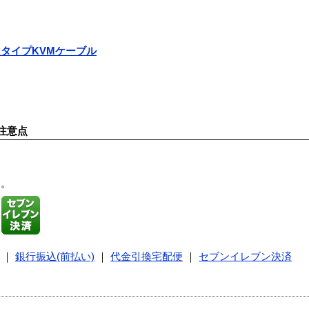
スリムタイプKVMケーブル
注意点
す。
｜
銀行振込(前払い)
｜
代金引換宅配便
｜
セブンイレブン決済