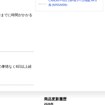
CANON P-002 LBP用ラベル用紙 A4 0
面 (6055A006)
着までに時間がかかる
の事情なく8日以上経
商品更新履歴
2026年