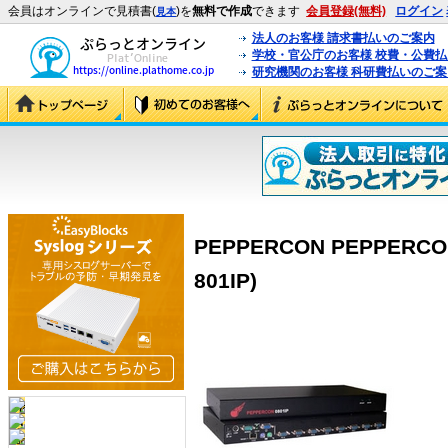
会員はオンラインで見積書(
)を
無料で作成
できます
会員登録(無料)
ログイン
見本
法人のお客様 請求書払いのご案内
学校・官公庁のお客様 校費・公費
研究機関のお客様 科研費払いのご案
PEPPERCON PEPPERC
801IP)