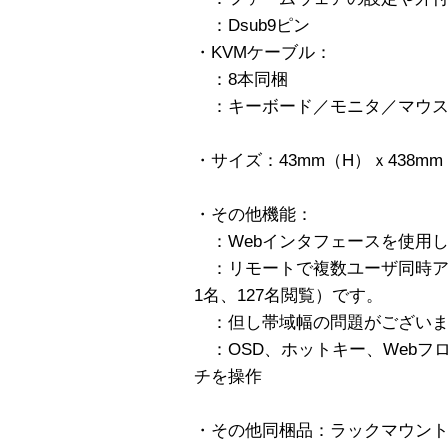
：Dsub9ピン
・KVMケーブル：
：8本同梱
：キーボード／モニタ／マウスの
・サイズ：43mm（H）ｘ438mm
・その他機能：
：Webインタフェースを使用
：リモートで複数ユーザ同時アク
1名、127名閲覧）です。
：但し帯域幅の問題がございま
：OSD、ホットキー、Webフ
チを操作
・その他同梱品：ラックマウント