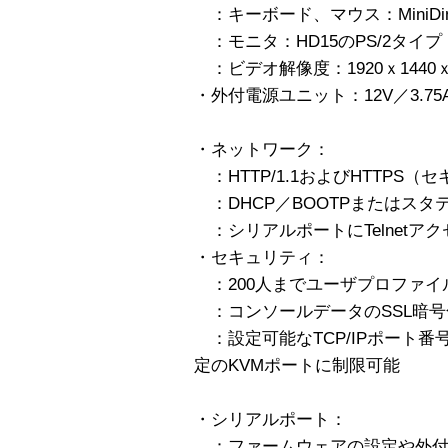
：キーボード、マウス：MiniDi
：モニタ：HD15のPS/2タイプ
：ビデオ解像度：1920ｘ1440ｘ
・外付電源ユニット：12V／3.75
・ネットワーク：
：HTTP/1.1およびHTTPS（
：DHCP／BOOTPまたはスタ
：シリアルポートにTelnetアク
・セキュリティ：
：200人までユーザプロファイ
：コンソールデータのSSL暗号
：設定可能なTCP/IPポート
定のKVMポートに制限可能
・シリアルポート：
：ファームウェアの設定や外付