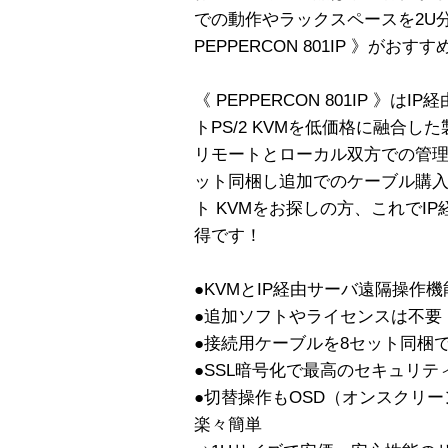
での動作やラックスペースを2U
PEPPERCON 801IP 》がおす
《 PEPPERCON 801IP 》
トPS/2 KVMを低価格に融合し
リモートとローカル双方での管理
ット同梱し追加でのケーブル購入
ト KVMをお探しの方、これでI
得です！
●KVMとIP経由サーバ遠隔操作
●追加ソフトやライセンスは不要
●接続用ケーブルを8セット同梱
●SSL暗号化で最高のセキュリテ
●切替操作もOSD（オンスクリ
楽々簡単