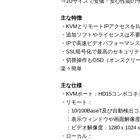
⇒1Uサイズで安価・安心性能の
主な特徴
・KVMとリモートIPアクセスを
・追加ソフトやライセンスは不
・IPで高速ビデオパフォーマン
・SSL暗号化で最高のセキュリ
・切替操作もOSD（オンスクリ
楽々簡単
主な仕様
・KVMポート：HD15コンボコ
・リモート：
：10/100BaseT及び自動検出コ
：表示ウィンドウや画面解像度
：ビデオ解像度：1280ｘ1024ｘ
・ローカル：