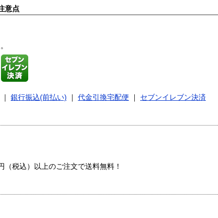
注意点
す。
｜
銀行振込(前払い)
｜
代金引換宅配便
｜
セブンイレブン決済
00円（税込）以上のご注文で送料無料！