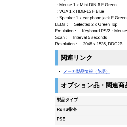
：Mouse 1 x Mini-DIN-6 F Green
：VGA 1 x HDB-15 F Blue
：Speaker 1 x ear phone jack F Green
LEDs： Selected 2 x Green Top
Emulation： Keyboard PS/2：Mouse
Scan： Interval 5 seconds
Resolution： 2048 x 1536, DDC2B
関連リンク
メーカ製品情報（英語）
オプション品・関連商
製品タイプ
RoHS指令
PSE