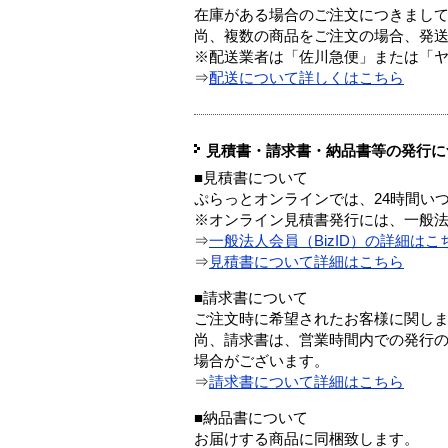
在庫がある場合のご注文につきまし
尚、複数の商品をご注文の場合、発
※配送業者は「佐川急便」または「
⇒
配送について詳しくはこちら
見積書・請求書・納品書等の発行に
■見積書について
ぷらっとオンラインでは、24時間い
※オンライン見積書発行には、一般法人
⇒
一般法人会員（BizID）の詳細はこ
⇒
見積書について詳細はこちら
■請求書について
ご注文時に希望されたお客様に関し
尚、請求書は、営業時間内での発行
場合がございます。
⇒
請求書について詳細はこちら
■納品書について
お届けする商品に同梱致します。