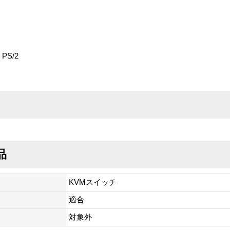
 PS/2
品
KVMスイッチ
適合
対象外