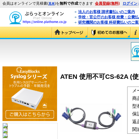
会員はオンラインで見積書(
)を
無料で作成
できます
会員登録(無料)
ログイン
見本
法人のお客様 請求書払いのご案内
学校・官公庁のお客様 校費・公費
研究機関のお客様 科研費払いのご案
ATEN 使用不可CS-62A (
メ
商
型
保
返
関