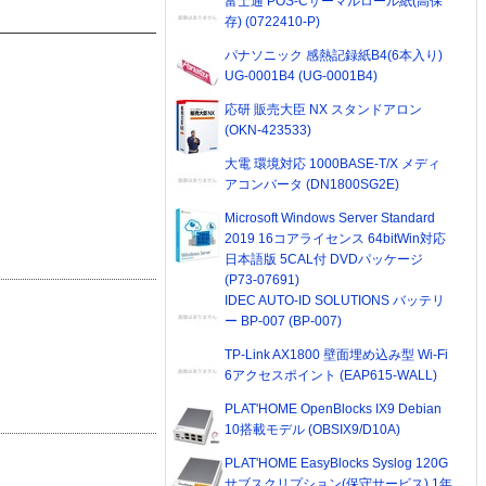
富士通 POS-Cサーマルロール紙(高保
存) (0722410-P)
パナソニック 感熱記録紙B4(6本入り)
UG-0001B4 (UG-0001B4)
応研 販売大臣 NX スタンドアロン
(OKN-423533)
大電 環境対応 1000BASE-T/X メディ
アコンバータ (DN1800SG2E)
Microsoft Windows Server Standard
2019 16コアライセンス 64bitWin対応
日本語版 5CAL付 DVDパッケージ
(P73-07691)
IDEC AUTO-ID SOLUTIONS バッテリ
ー BP-007 (BP-007)
TP-Link AX1800 壁面埋め込み型 Wi-Fi
6アクセスポイント (EAP615-WALL)
PLAT'HOME OpenBlocks IX9 Debian
10搭載モデル (OBSIX9/D10A)
PLAT'HOME EasyBlocks Syslog 120G
サブスクリプション(保守サービス) 1年