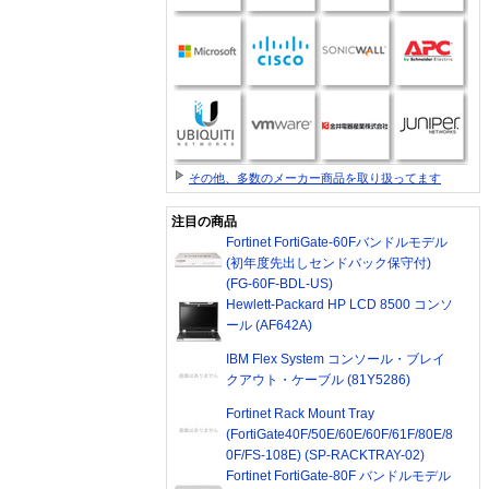
その他、多数のメーカー商品を取り扱ってます
注目の商品
Fortinet FortiGate-60Fバンドルモデル
(初年度先出しセンドバック保守付)
(FG-60F-BDL-US)
Hewlett-Packard HP LCD 8500 コンソ
ール (AF642A)
IBM Flex System コンソール・ブレイ
クアウト・ケーブル (81Y5286)
Fortinet Rack Mount Tray
(FortiGate40F/50E/60E/60F/61F/80E/8
0F/FS-108E) (SP-RACKTRAY-02)
Fortinet FortiGate-80F バンドルモデル