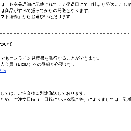
ては、各商品詳細に記載されている発送日にて当社より発送いたし
送は商品がすべて揃ってからの発送となります。
ヤマト運輸」からお選びいただけます
ついて
つでもオンライン見積書を発行することができます。
会員（BizID）への登録が必要です。
ちら
ましては、ご注文後に別途郵送しております。
のため、ご注文日時（土日祝にかかる場合等）によりましては、到