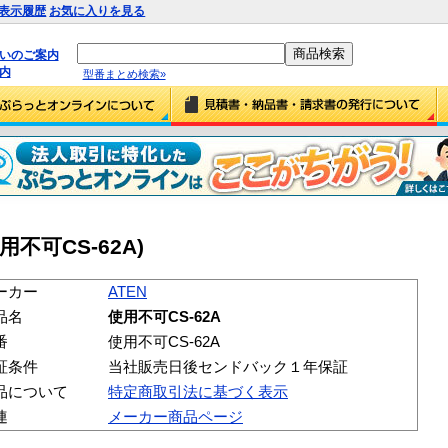
表示履歴
お気に入りを見る
払いのご案内
内
型番まとめ検索»
使用不可CS-62A)
ーカー
ATEN
品名
使用不可CS-62A
番
使用不可CS-62A
証条件
当社販売日後センドバック１年保証
品について
特定商取引法に基づく表示
連
メーカー商品ページ