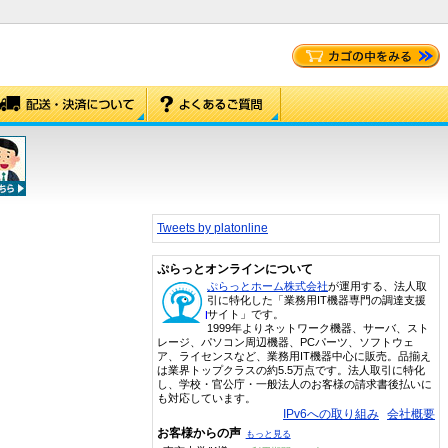
Tweets by platonline
ぷらっとオンラインについて
ぷらっとホーム株式会社
が運用する、法人取
引に特化した「業務用IT機器専門の調達支援
サイト」です。
1999年よりネットワーク機器、サーバ、スト
レージ、パソコン周辺機器、PCパーツ、ソフトウェ
ア、ライセンスなど、業務用IT機器中心に販売。品揃え
は業界トップクラスの約5.5万点です。法人取引に特化
し、学校・官公庁・一般法人のお客様の請求書後払いに
も対応しています。
IPv6への取り組み
会社概要
お客様からの声
もっと見る