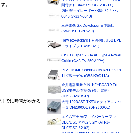
ます。
間付き (EBIX/SYSLOG120G/1Y)
内田洋行 イレーザーFB型(大) 7-337-
0040 (7-337-0040)
三菱電機 GX Developer 日本語版
(SW8D5C-GPPW-J)
Hewlett-Packard HP 外付けUSB DVD
ドライブ (701498-B21)
CISCO Japan 250V AC Type A Power
Cable (CAB-TA-250V-JP=)
PLAT'HOME OpenBlocks IX9 Debian
11搭載モデル (OBSIX9/D11A)
金井電器産業 MINI KEYBOARD Pro
USBモデル 英語版 (金井電器)
(HMB632KUS/R)
着までに時間がかかる
大電 100BASE-TX/FXメディアコンバ
ータ DN2800GE (DN2800GE)
エイム電子 光ファイバーケーブル
DLC/DSC MM62.5 2m (AFP2-
DLC/DSC-62-02)