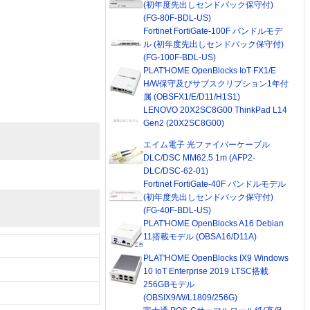
(初年度先出しセンドバック保守付)
(FG-80F-BDL-US)
Fortinet FortiGate-100F バンドルモデ
ル (初年度先出しセンドバック保守付)
(FG-100F-BDL-US)
PLAT'HOME OpenBlocks IoT FX1/E
H/W保守及びサブスクリプション1年付
属 (OBSFX1/E/D11/H1S1)
LENOVO 20X2SC8G00 ThinkPad L14
Gen2 (20X2SC8G00)
エイム電子 光ファイバーケーブル
DLC/DSC MM62.5 1m (AFP2-
DLC/DSC-62-01)
Fortinet FortiGate-40F バンドルモデル
(初年度先出しセンドバック保守付)
(FG-40F-BDL-US)
PLAT'HOME OpenBlocks A16 Debian
11搭載モデル (OBSA16/D11A)
PLAT'HOME OpenBlocks IX9 Windows
10 IoT Enterprise 2019 LTSC搭載
256GBモデル
(OBSIX9/W/L1809/256G)