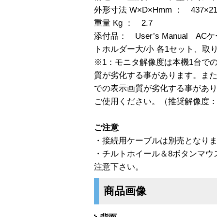
外形寸法 W×D×Hmm ： 437×21
重量 Kg ： 2.7
添付品： User’s Manual 
トホルダー大/小 各1セット、取
※1：モニタ解像度は本機1台で
質が劣化する事があります。ま
での表示画質が劣化する事があ
ご使用ください。（推奨解像度：10
ご注意
・接続用ケーブルは別売となり
・チルトホイール＆8ボタンマウ
注意下さい。
商品画像