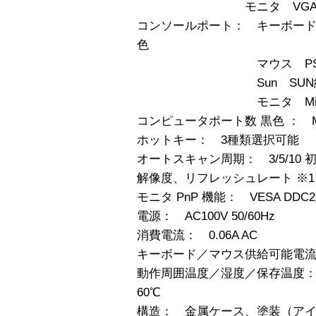
モニタ VGAモニタ
コンソールポート： キーボード PS/
色
マウス PS/2、Mini D
Sun SUN純正、Mini 
モニタ Mini D-SUB
コンピュータポート数 黒色 ： Min
ホットキー： 3種類選択可能
オートスキャン周期： 3/5/10 初期値
解像度、リフレッシュレート ※1 160
モニタ PnP 機能： VESA DDC
電源： AC100V 50/60Hz
消費電流： 0.06A AC
キーボード／マウス供給可能電流：
動作周囲温度／湿度／保存温度： 0
60℃
構造： 金属ケース、塗装（ア