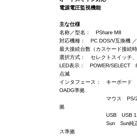
電源電圧監視機能
主な仕様
名称／型名： PShare M8
対応機種： PC DOS/V互換機 ／
最大接続台数（カスケード接続時）
選択方式： セレクトスイッチ、
LED表示： POWER/SELECT 8
点滅
インタフェース： キーボード 
OADG準拠
マウス PS/2マウス・
拠
USB USB 1.1
Sun Sun純正キー
ス準拠