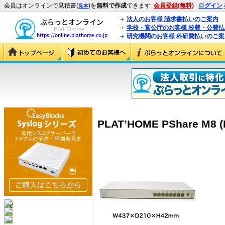
会員はオンラインで見積書(
)を
無料で作成
できます
会員登録(無料)
ログイン
見本
法人のお客様 請求書払いのご案内
学校・官公庁のお客様 校費・公費
研究機関のお客様 科研費払いのご案
PLAT’HOME PShare M8 (