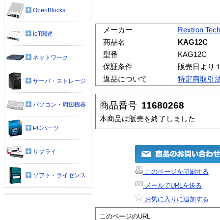
OpenBlocks
メーカー
Rextron Tec
IoT関連
商品名
KAG12C
型番
KAG12C
ネットワーク
保証条件
販売日より
返品について
特定商取引
サーバ・ストレージ
商品番号
11680268
パソコン・周辺機器
本商品は販売を終了しました
PCパーツ
サプライ
このページを印刷する
ソフト・ライセンス
メールでURLを送る
お気に入りに追加する
このページのURL