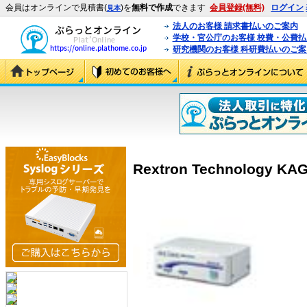
会員はオンラインで見積書(
)を
無料で作成
できます
会員登録(無料)
ログイン
見本
法人のお客様 請求書払いのご案内
学校・官公庁のお客様 校費・公費
研究機関のお客様 科研費払いのご案
Rextron Technology KA