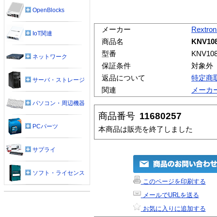
OpenBlocks
メーカー
Rextron
IoT関連
商品名
KNV10
型番
KNV10
ネットワーク
保証条件
対象外
返品について
特定商
サーバ・ストレージ
関連
メーカ
パソコン・周辺機器
商品番号
11680257
PCパーツ
本商品は販売を終了しました
サプライ
ソフト・ライセンス
このページを印刷する
メールでURLを送る
お気に入りに追加する