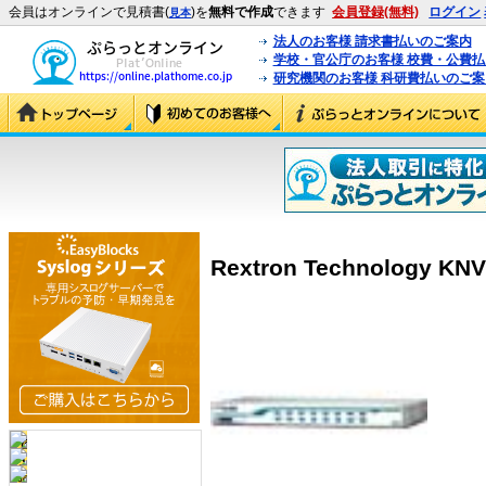
会員はオンラインで見積書(
)を
無料で作成
できます
会員登録(無料)
ログイン
見本
法人のお客様 請求書払いのご案内
学校・官公庁のお客様 校費・公費
研究機関のお客様 科研費払いのご案
Rextron Technology KN