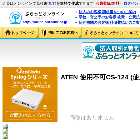
会員はオンラインで見積書(
)を
無料で作成
できます
会員登録(無料)
ログイン
見本
法人のお客様 請求書払いのご案内
学校・官公庁のお客様 校費・公費
研究機関のお客様 科研費払いのご案
ATEN 使用不可CS-124 (使