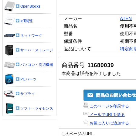
OpenBlocks
メーカー
ATEN
IoT関連
商品名
使用不可
型番
使用不可
ネットワーク
保証条件
初期不
返品について
特定商
サーバ・ストレージ
商品番号
11680039
パソコン・周辺機器
本商品は販売を終了しました
PCパーツ
サプライ
このページを印刷する
ソフト・ライセンス
メールでURLを送る
お気に入りに追加する
このページのURL