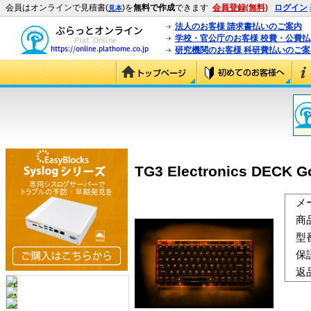
会員はオンラインで見積書(
)を
無料で作成
できます
会員登録(無料)
ログイン
見本
法人のお客様 請求書払いのご案内
学校・官公庁のお客様 校費・公費
研究機関のお客様 科研費払いのご案
TG3 Electronics DECK G
メ
商
型
保
返