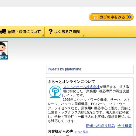
Tweets by platonline
ぷらっとオンラインについて
ぷらっとホーム株式会社
が運用する、法人取
引に特化した「業務用IT機器専門の調達支援
サイト」です。
1999年よりネットワーク機器、サーバ、スト
レージ、パソコン周辺機器、PCパーツ、ソフトウェ
ア、ライセンスなど、業務用IT機器中心に販売。品揃え
は業界トップクラスの約5.5万点です。法人取引に特化
し、学校・官公庁・一般法人のお客様の請求書後払いに
も対応しています。
IPv6への取り組み
会社概要
お客様からの声
もっと見る