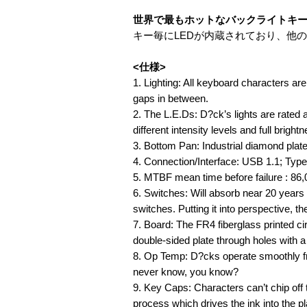
世界で最もホットなバックライトキーボード D
キー毎にLEDが内蔵されており、他
<仕様>
1. Lighting: All keyboard characters a
gaps in between.
2. The L.E.Ds: D?ck’s lights are rated a
different intensity levels and full brigh
3. Bottom Pan: Industrial diamond plate
4. Connection/Interface: USB 1.1; Typ
5. MTBF mean time before failure : 86,
6. Switches: Will absorb near 20 years
switches. Putting it into perspective, t
7. Board: The FR4 fiberglass printed cir
double-sided plate through holes with 
8. Op Temp: D?cks operate smoothly fr
never know, you know?
9. Key Caps: Characters can’t chip off
process which drives the ink into the p