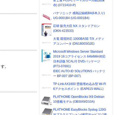
富士通 POS-Cサーマルロール紙(高保
存) (0722410-P)
パナソニック 感熱記録紙B4(6本入り)
UG-0001B4 (UG-0001B4)
応研 販売大臣 NX スタンドアロン
(OKN-423533)
大電 環境対応 1000BASE-T/X メディ
アコンバータ (DN1800SG2E)
Microsoft Windows Server Standard
2019 16コアライセンス 64bitWin対応
日本語版 5CAL付 DVDパッケージ
(P73-07691)
ます。
IDEC AUTO-ID SOLUTIONS バッテリ
ー BP-007 (BP-007)
TP-Link AX1800 壁面埋め込み型 Wi-Fi
6アクセスポイント (EAP615-WALL)
PLAT'HOME OpenBlocks IX9 Debian
10搭載モデル (OBSIX9/D10A)
PLAT'HOME EasyBlocks Syslog 120G
サブスクリプション(保守サービス) 1年