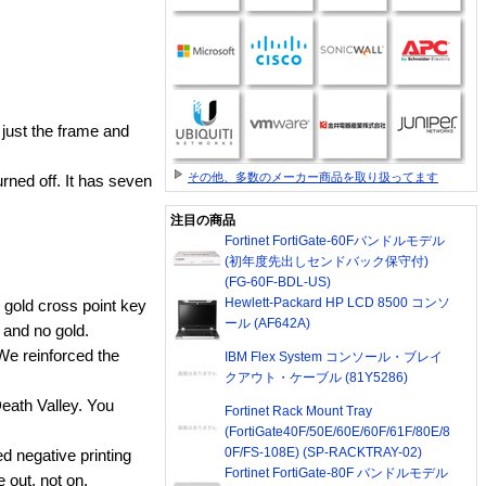
just the frame and
その他、多数のメーカー商品を取り扱ってます
urned off. It has seven
注目の商品
Fortinet FortiGate-60Fバンドルモデル
(初年度先出しセンドバック保守付)
(FG-60F-BDL-US)
Hewlett-Packard HP LCD 8500 コンソ
 gold cross point key
ール (AF642A)
e and no gold.
 We reinforced the
IBM Flex System コンソール・ブレイ
クアウト・ケーブル (81Y5286)
eath Valley. You
Fortinet Rack Mount Tray
(FortiGate40F/50E/60E/60F/61F/80E/8
0F/FS-108E) (SP-RACKTRAY-02)
d negative printing
Fortinet FortiGate-80F バンドルモデル
 out, not on.