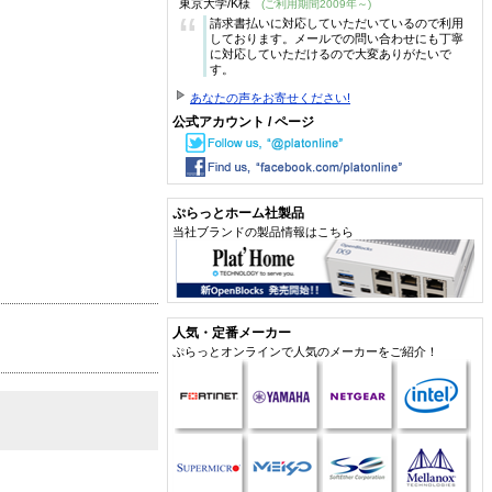
東京大学/K様
(ご利用期間2009年～)
“
請求書払いに対応していただいているので利用
しております。メールでの問い合わせにも丁寧
に対応していただけるので大変ありがたいで
す。
あなたの声をお寄せください!
公式アカウント / ページ
ぷらっとホーム社製品
当社ブランドの製品情報はこちら
人気・定番メーカー
ぷらっとオンラインで人気のメーカーをご紹介！