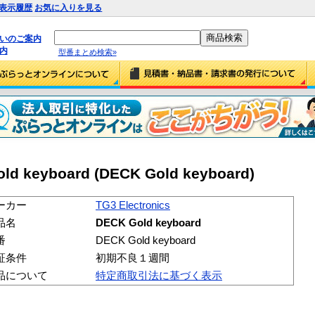
表示履歴
お気に入りを見る
払いのご案内
内
型番まとめ検索»
old keyboard (DECK Gold keyboard)
ーカー
TG3 Electronics
品名
DECK Gold keyboard
番
DECK Gold keyboard
証条件
初期不良１週間
品について
特定商取引法に基づく表示