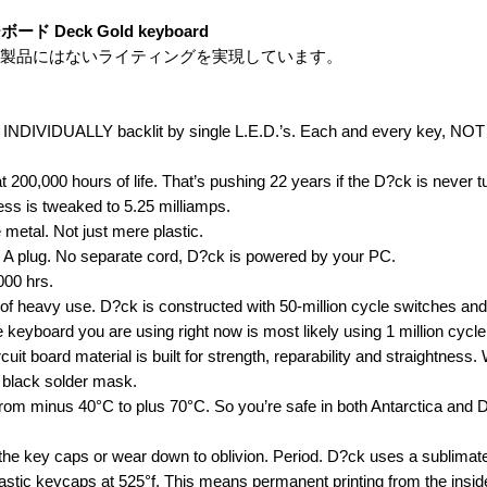
eck Gold keyboard
の製品にはないライティングを実現しています。
re INDIVIDUALLY backlit by single L.E.D.’s. Each and every key, NOT 
t 200,000 hours of life. That’s pushing 22 years if the D?ck is never t
tness is tweaked to 5.25 milliamps.
 metal. Not just mere plastic.
e A plug. No separate cord, D?ck is powered by your PC.
000 hrs.
 of heavy use. D?ck is constructed with 50-million cycle switches and
he keyboard you are using right now is most likely using 1 million cycl
cuit board material is built for strength, reparability and straightness.
a black solder mask.
om minus 40°C to plus 70°C. So you’re safe in both Antarctica and D
 the key caps or wear down to oblivion. Period. D?ck uses a sublimate
lastic keycaps at 525°f. This means permanent printing from the inside