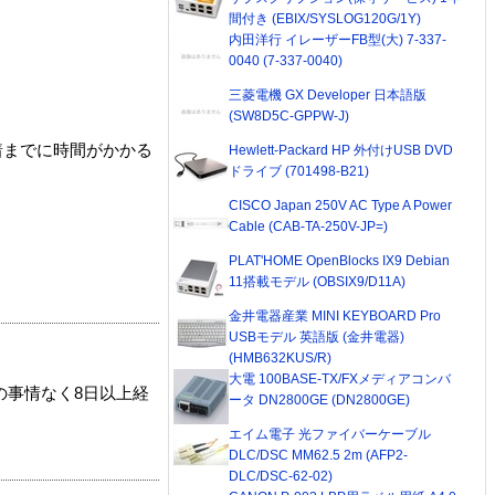
間付き (EBIX/SYSLOG120G/1Y)
内田洋行 イレーザーFB型(大) 7-337-
0040 (7-337-0040)
三菱電機 GX Developer 日本語版
(SW8D5C-GPPW-J)
着までに時間がかかる
Hewlett-Packard HP 外付けUSB DVD
ドライブ (701498-B21)
CISCO Japan 250V AC Type A Power
Cable (CAB-TA-250V-JP=)
PLAT'HOME OpenBlocks IX9 Debian
11搭載モデル (OBSIX9/D11A)
金井電器産業 MINI KEYBOARD Pro
USBモデル 英語版 (金井電器)
(HMB632KUS/R)
大電 100BASE-TX/FXメディアコンバ
の事情なく8日以上経
ータ DN2800GE (DN2800GE)
エイム電子 光ファイバーケーブル
DLC/DSC MM62.5 2m (AFP2-
DLC/DSC-62-02)