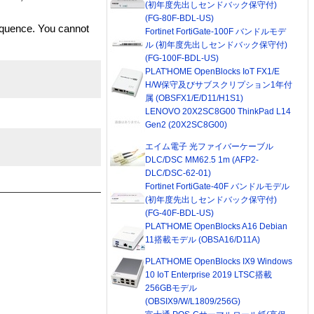
(初年度先出しセンドバック保守付)
(FG-80F-BDL-US)
sequence. You cannot
Fortinet FortiGate-100F バンドルモデ
ル (初年度先出しセンドバック保守付)
(FG-100F-BDL-US)
PLAT'HOME OpenBlocks IoT FX1/E
H/W保守及びサブスクリプション1年付
属 (OBSFX1/E/D11/H1S1)
LENOVO 20X2SC8G00 ThinkPad L14
Gen2 (20X2SC8G00)
エイム電子 光ファイバーケーブル
DLC/DSC MM62.5 1m (AFP2-
DLC/DSC-62-01)
Fortinet FortiGate-40F バンドルモデル
(初年度先出しセンドバック保守付)
(FG-40F-BDL-US)
PLAT'HOME OpenBlocks A16 Debian
11搭載モデル (OBSA16/D11A)
PLAT'HOME OpenBlocks IX9 Windows
10 IoT Enterprise 2019 LTSC搭載
256GBモデル
(OBSIX9/W/L1809/256G)