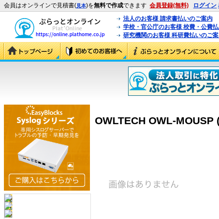
会員はオンラインで見積書(
)を
無料で作成
できます
会員登録(無料)
ログイン
見本
法人のお客様 請求書払いのご案内
学校・官公庁のお客様 校費・公費
研究機関のお客様 科研費払いのご案
OWLTECH OWL-MOUSP 