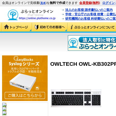
会員はオンラインで見積書(
)を
無料で作成
できます
会員登録(無料)
ログイン
見本
法人のお客様 請求書払いのご案内
学校・官公庁のお客様 校費・公費
研究機関のお客様 科研費払いのご案
OWLTECH OWL-KB302PF