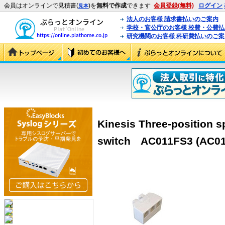
会員はオンラインで見積書(
)を
無料で作成
できます
会員登録(無料)
ログイン
見本
法人のお客様 請求書払いのご案内
学校・官公庁のお客様 校費・公費
研究機関のお客様 科研費払いのご案
Kinesis Three-position spl
switch AC011FS3 (AC01