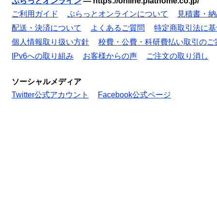
ぷらっとオンライン
—
https://online.plathome.co.jp/
ご利用ガイド
ぷらっとオンラインについて
見積書・納
配送・決済について
よくあるご質問
特定商取引法に基
個人情報取り扱い方針
校費・公費・科研費払い取引のご
IPv6への取り組み
お客様からの声
ご注文の取り消し
ソーシャルメディア
Twitter公式アカウント
Facebook公式ページ