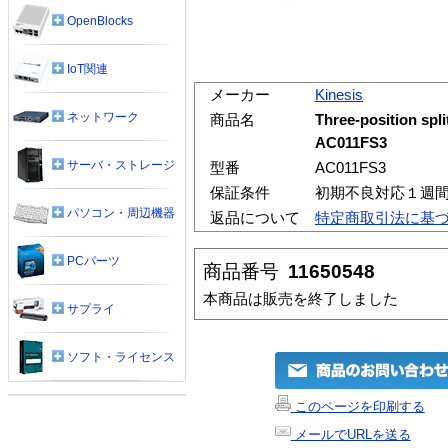
OpenBlocks
IoT関連
メーカー
Kinesis
ネットワーク
商品名
Three-position spli
AC011FS3
サーバ・ストレージ
型番
AC011FS3
保証条件
初期不良対応１週
パソコン・周辺機器
返品について
特定商取引法に基
PCパーツ
商品番号
11650548
本商品は販売を終了しました
サプライ
ソフト・ライセンス
このページを印刷する
メールでURLを送る