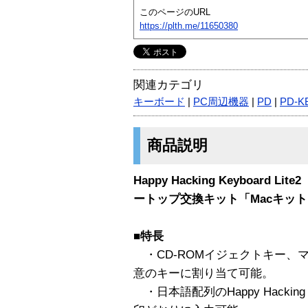
このページのURL
https://plth.me/11650380
関連カテゴリ
キーボード
|
PC周辺機器
|
PD
|
PD-K
商品説明
Happy Hacking Keyboard L
ートップ交換キット「Macキッ
■特長
・CD-ROMイジェクトキー、
意のキーに割り当て可能。
・日本語配列のHappy Hacking 