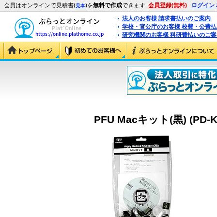
会員はオンラインで見積書(
)を
無料で作成
できます
会員登録(無料)
ログイン
見本
法人のお客様 請求書払いのご案内
学校・官公庁のお客様 校費・公費
研究機関のお客様 科研費払いのご案
PFU Macキット(黒) (PD-