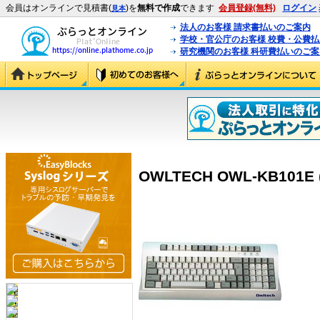
会員はオンラインで見積書(
)を
無料で作成
できます
会員登録(無料)
ログイン
見本
法人のお客様 請求書払いのご案内
学校・官公庁のお客様 校費・公費
研究機関のお客様 科研費払いのご案
OWLTECH OWL-KB101E 