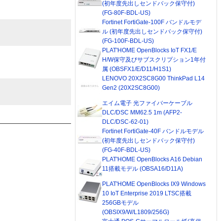
(初年度先出しセンドバック保守付)
(FG-80F-BDL-US)
Fortinet FortiGate-100F バンドルモデ
ル (初年度先出しセンドバック保守付)
(FG-100F-BDL-US)
PLAT'HOME OpenBlocks IoT FX1/E
H/W保守及びサブスクリプション1年付
属 (OBSFX1/E/D11/H1S1)
LENOVO 20X2SC8G00 ThinkPad L14
Gen2 (20X2SC8G00)
エイム電子 光ファイバーケーブル
DLC/DSC MM62.5 1m (AFP2-
DLC/DSC-62-01)
Fortinet FortiGate-40F バンドルモデル
(初年度先出しセンドバック保守付)
(FG-40F-BDL-US)
PLAT'HOME OpenBlocks A16 Debian
11搭載モデル (OBSA16/D11A)
PLAT'HOME OpenBlocks IX9 Windows
10 IoT Enterprise 2019 LTSC搭載
256GBモデル
(OBSIX9/W/L1809/256G)