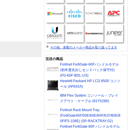
その他、多数のメーカー商品を取り扱ってます
注目の商品
Fortinet FortiGate-60Fバンドルモデル
(初年度先出しセンドバック保守付)
(FG-60F-BDL-US)
Hewlett-Packard HP LCD 8500 コンソ
ール (AF642A)
IBM Flex System コンソール・ブレイ
クアウト・ケーブル (81Y5286)
Fortinet Rack Mount Tray
(FortiGate40F/50E/60E/60F/61F/80E/8
0F/FS-108E) (SP-RACKTRAY-02)
Fortinet FortiGate-80F バンドルモデル