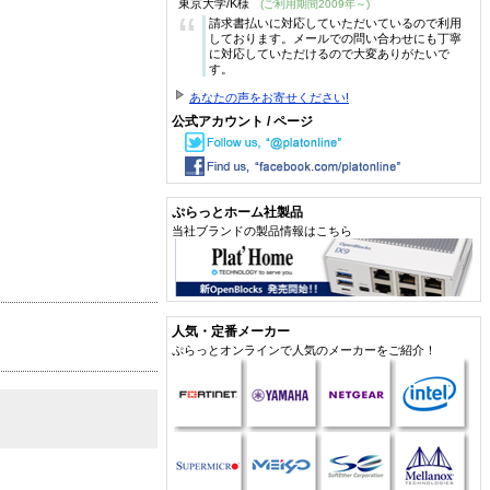
東京大学/K様
(ご利用期間2009年～)
“
請求書払いに対応していただいているので利用
しております。メールでの問い合わせにも丁寧
に対応していただけるので大変ありがたいで
す。
あなたの声をお寄せください!
公式アカウント / ページ
ぷらっとホーム社製品
当社ブランドの製品情報はこちら
人気・定番メーカー
ぷらっとオンラインで人気のメーカーをご紹介！