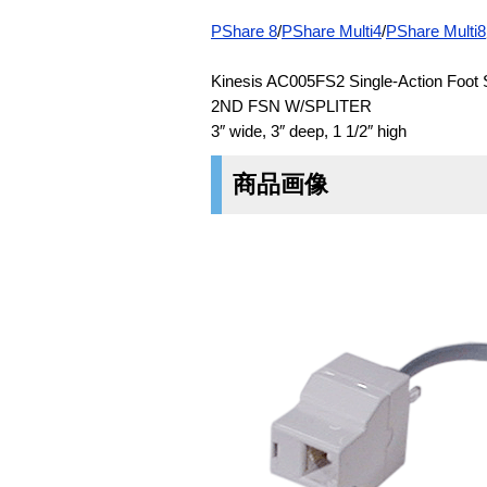
PShare 8
/
PShare Multi4
/
PShare Multi8
Kinesis AC005FS2 Single-Action Foot 
2ND FSN W/SPLITER
3″ wide, 3″ deep, 1 1/2″ high
商品画像