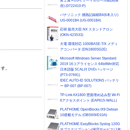
富士通 POS-Cサーマルロール紙(高保
存) (0722410-P)
パナソニック 感熱記録紙B4(6本入り)
UG-0001B4 (UG-0001B4)
応研 販売大臣 NX スタンドアロン
(OKN-423533)
大電 環境対応 1000BASE-T/X メディ
アコンバータ (DN1800SG2E)
Microsoft Windows Server Standard
2019 16コアライセンス 64bitWin対応
ます。
日本語版 5CAL付 DVDパッケージ
(P73-07691)
IDEC AUTO-ID SOLUTIONS バッテリ
ー BP-007 (BP-007)
TP-Link AX1800 壁面埋め込み型 Wi-Fi
6アクセスポイント (EAP615-WALL)
PLAT'HOME OpenBlocks IX9 Debian
10搭載モデル (OBSIX9/D10A)
PLAT'HOME EasyBlocks Syslog 120G
サブスクリプション(保守サービス) 1年