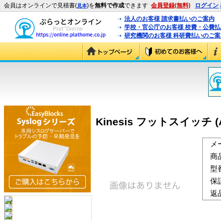
会員はオンラインで見積書(
)を
無料で作成
できます
会員登録(無料)
ログイン
見本
法人のお客様 請求書払いのご案内
学校・官公庁のお客様 校費・公費
研究機関のお客様 科研費払いのご案
Kinesis フットスイッチ (A
メ
商
型
保
返