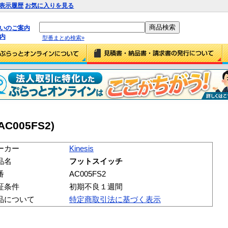
表示履歴
お気に入りを見る
払いのご案内
内
型番まとめ検索»
C005FS2)
ーカー
Kinesis
品名
フットスイッチ
番
AC005FS2
証条件
初期不良１週間
品について
特定商取引法に基づく表示