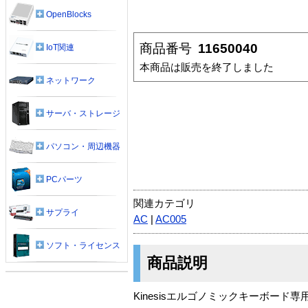
OpenBlocks
商品番号
11650040
IoT関連
本商品は販売を終了しました
ネットワーク
サーバ・ストレージ
パソコン・周辺機器
PCパーツ
関連カテゴリ
サプライ
AC
|
AC005
ソフト・ライセンス
商品説明
Kinesisエルゴノミックキーボー