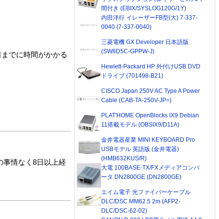
間付き (EBIX/SYSLOG120G/1Y)
内田洋行 イレーザーFB型(大) 7-337-
0040 (7-337-0040)
三菱電機 GX Developer 日本語版
(SW8D5C-GPPW-J)
着までに時間がかかる
Hewlett-Packard HP 外付けUSB DVD
ドライブ (701498-B21)
CISCO Japan 250V AC Type A Power
Cable (CAB-TA-250V-JP=)
PLAT'HOME OpenBlocks IX9 Debian
11搭載モデル (OBSIX9/D11A)
金井電器産業 MINI KEYBOARD Pro
USBモデル 英語版 (金井電器)
(HMB632KUS/R)
の事情なく8日以上経
大電 100BASE-TX/FXメディアコンバ
ータ DN2800GE (DN2800GE)
エイム電子 光ファイバーケーブル
DLC/DSC MM62.5 2m (AFP2-
DLC/DSC-62-02)