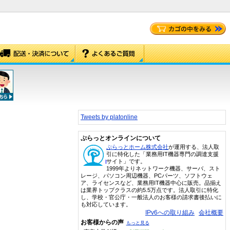
Tweets by platonline
ぷらっとオンラインについて
ぷらっとホーム株式会社
が運用する、法人取
引に特化した「業務用IT機器専門の調達支援
サイト」です。
1999年よりネットワーク機器、サーバ、スト
レージ、パソコン周辺機器、PCパーツ、ソフトウェ
ア、ライセンスなど、業務用IT機器中心に販売。品揃え
は業界トップクラスの約5.5万点です。法人取引に特化
し、学校・官公庁・一般法人のお客様の請求書後払いに
も対応しています。
IPv6への取り組み
会社概要
お客様からの声
もっと見る