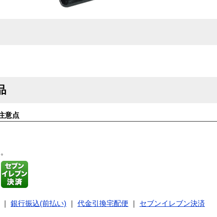
品
注意点
す。
｜
銀行振込(前払い)
｜
代金引換宅配便
｜
セブンイレブン決済