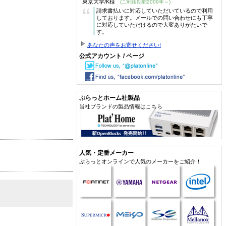
東京大学/K様
(ご利用期間2009年～)
“
請求書払いに対応していただいているので利用
しております。メールでの問い合わせにも丁寧
に対応していただけるので大変ありがたいで
す。
あなたの声をお寄せください!
公式アカウント / ページ
ぷらっとホーム社製品
当社ブランドの製品情報はこちら
人気・定番メーカー
ぷらっとオンラインで人気のメーカーをご紹介！