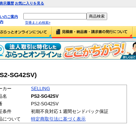
表示履歴
お気に入りを見る
払いのご案内
内
型番まとめ検索»
PS2-SG42SV)
ーカー
SELLING
品名
PS2-SG42SV
番
PS2-SG42SV
証条件
初期不良対応１週間センドバック保証
品について
特定商取引法に基づく表示