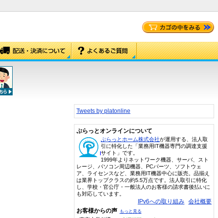
Tweets by platonline
ぷらっとオンラインについて
ぷらっとホーム株式会社
が運用する、法人取
引に特化した「業務用IT機器専門の調達支援
サイト」です。
1999年よりネットワーク機器、サーバ、スト
レージ、パソコン周辺機器、PCパーツ、ソフトウェ
ア、ライセンスなど、業務用IT機器中心に販売。品揃え
は業界トップクラスの約5.5万点です。法人取引に特化
し、学校・官公庁・一般法人のお客様の請求書後払いに
も対応しています。
IPv6への取り組み
会社概要
お客様からの声
もっと見る