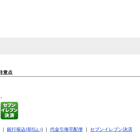
注意点
す。
｜
銀行振込(前払い)
｜
代金引換宅配便
｜
セブンイレブン決済