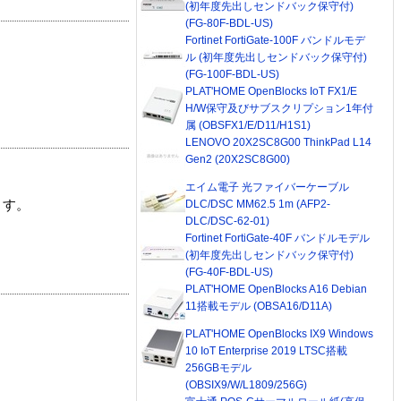
(初年度先出しセンドバック保守付)
(FG-80F-BDL-US)
Fortinet FortiGate-100F バンドルモデ
ル (初年度先出しセンドバック保守付)
(FG-100F-BDL-US)
PLAT'HOME OpenBlocks IoT FX1/E
H/W保守及びサブスクリプション1年付
属 (OBSFX1/E/D11/H1S1)
LENOVO 20X2SC8G00 ThinkPad L14
Gen2 (20X2SC8G00)
エイム電子 光ファイバーケーブル
DLC/DSC MM62.5 1m (AFP2-
ます。
DLC/DSC-62-01)
Fortinet FortiGate-40F バンドルモデル
(初年度先出しセンドバック保守付)
(FG-40F-BDL-US)
PLAT'HOME OpenBlocks A16 Debian
11搭載モデル (OBSA16/D11A)
PLAT'HOME OpenBlocks IX9 Windows
10 IoT Enterprise 2019 LTSC搭載
256GBモデル
(OBSIX9/W/L1809/256G)