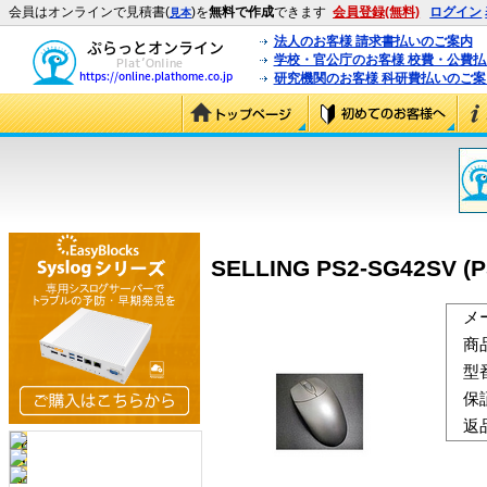
会員はオンラインで見積書(
)を
無料で作成
できます
会員登録(無料)
ログイン
見本
法人のお客様 請求書払いのご案内
学校・官公庁のお客様 校費・公費
研究機関のお客様 科研費払いのご案
SELLING PS2-SG42SV (
メ
商
型
保
返