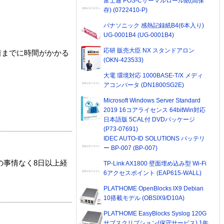
富士通 POS-Cサーマルロール紙(高保
存) (0722410-P)
パナソニック 感熱記録紙B4(6本入り)
UG-0001B4 (UG-0001B4)
応研 販売大臣 NX スタンドアロン
着までに時間がかかる
(OKN-423533)
大電 環境対応 1000BASE-T/X メディ
アコンバータ (DN1800SG2E)
Microsoft Windows Server Standard
2019 16コアライセンス 64bitWin対応
日本語版 5CAL付 DVDパッケージ
(P73-07691)
IDEC AUTO-ID SOLUTIONS バッテリ
ー BP-007 (BP-007)
の事情なく8日以上経
TP-Link AX1800 壁面埋め込み型 Wi-Fi
6アクセスポイント (EAP615-WALL)
PLAT'HOME OpenBlocks IX9 Debian
10搭載モデル (OBSIX9/D10A)
PLAT'HOME EasyBlocks Syslog 120G
サブスクリプション(保守サービス) 1年