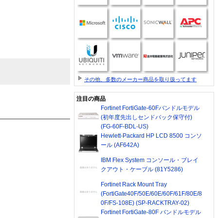
その他、多数のメーカー商品を取り扱ってます
注目の商品
Fortinet FortiGate-60Fバンドルモデル
(初年度先出しセンドバック保守付)
(FG-60F-BDL-US)
Hewlett-Packard HP LCD 8500 コンソ
ール (AF642A)
IBM Flex System コンソール・ブレイ
クアウト・ケーブル (81Y5286)
Fortinet Rack Mount Tray
(FortiGate40F/50E/60E/60F/61F/80E/8
0F/FS-108E) (SP-RACKTRAY-02)
Fortinet FortiGate-80F バンドルモデル