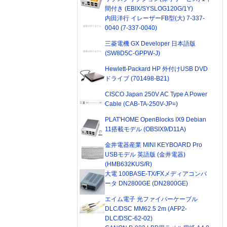
間付き (EBIX/SYSLOG120G/1Y)
内田洋行 イレーザーFB型(大) 7-337-
0040 (7-337-0040)
三菱電機 GX Developer 日本語版
(SW8D5C-GPPW-J)
Hewlett-Packard HP 外付けUSB DVD
ドライブ (701498-B21)
CISCO Japan 250V AC Type A Power
Cable (CAB-TA-250V-JP=)
PLAT'HOME OpenBlocks IX9 Debian
11搭載モデル (OBSIX9/D11A)
金井電器産業 MINI KEYBOARD Pro
USBモデル 英語版 (金井電器)
(HMB632KUS/R)
大電 100BASE-TX/FXメディアコンバ
ータ DN2800GE (DN2800GE)
エイム電子 光ファイバーケーブル
DLC/DSC MM62.5 2m (AFP2-
DLC/DSC-62-02)