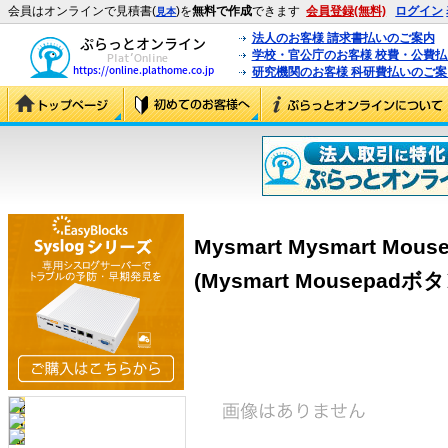
会員はオンラインで見積書(
)を
無料で作成
できます
会員登録(無料)
ログイン
見本
法人のお客様 請求書払いのご案内
学校・官公庁のお客様 校費・公費
研究機関のお客様 科研費払いのご案
Mysmart Mysmart 
(Mysmart Mousepa