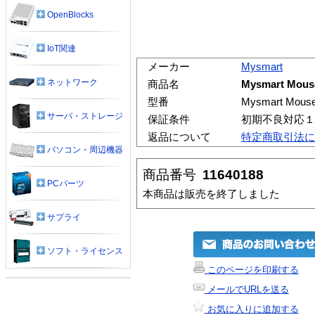
OpenBlocks
IoT関連
メーカー
Mysmart
ネットワーク
商品名
Mysmart M
型番
Mysmart M
サーバ・ストレージ
保証条件
初期不良対応１
返品について
特定商取引法に
パソコン・周辺機器
商品番号
11640188
PCパーツ
本商品は販売を終了しました
サプライ
ソフト・ライセンス
このページを印刷する
メールでURLを送る
お気に入りに追加する